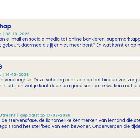
chap
t
08-10-2026
van e-mail en sociale media tot online bankieren, supermarktapp
at gebeurt daarmee als jij er niet meer bent? En wat komt er op 
it praktische webinar krijg je concrete handvatten om je digit
6
t
14-10-2026
ervensfase, de lichamelijke kenmerken
en hierbij en wat je kunt doen om goed samen te werken met je 
 de stervensfase en welke symptomen horen bij een 'normaal'
 iets mee te doen omdat deze niet bij het normale sterven hor
un je zeggen tegen naasten die betrokken zijn bij een sterfbed
Utrecht
geplaatst op
17-07-2026
n de stervensfase, de lichamelijke kenmerken van iemand die ster
ep de Vechtstreek, Breukelen
r. Onderwerpen die tijdens de scholing aan bod komen zijn onder andere:
soep) 28 oktober 2026 - scholing Stervensfase Locatie: Accolade, locatie de
en horen bij een 'normaal' sterfproces? Welke symptomen zijn 
17.00 (incl. een pauze van 15 min) 25 november 2026 - scholing Stervensfase
je collega's samen rond het stervensproces van een bewoner of 
jd: Inloop vanaf 13.15, scholing van 13.30-16.15 (incl. korte pauze)