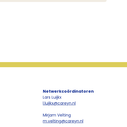
Netwerkcoördinatoren
Lars Luijkx
l.luijkx@careyn.nl
Mirjam Velting
m.velting@careyn.nl