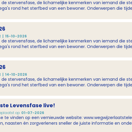
n de stervensfase, de lichamelijke kenmerken van iemand die ster
r. Onderwerpen die tijdens de scholing aan bod komen zijn onder andere:
en horen bij een 'normaal' sterfproces? Welke symptomen zijn 
je collega's samen rond het stervensproces van een bewoner of 
26
t
15-10-2026
n de stervensfase, de lichamelijke kenmerken van iemand die ster
r. Onderwerpen die tijdens de scholing aan bod komen zijn onder andere:
en horen bij een 'normaal' sterfproces? Welke symptomen zijn 
je collega's samen rond het stervensproces van een bewoner of 
26
t
14-10-2026
n de stervensfase, de lichamelijke kenmerken van iemand die ster
r. Onderwerpen die tijdens de scholing aan bod komen zijn onder andere:
en horen bij een 'normaal' sterfproces? Welke symptomen zijn 
je collega's samen rond het stervensproces van een bewoner of 
te Levensfase live!
eplaatst op
01-07-2026
 te vinden op een vernieuwde website: www.wegwijzerlaatsteleve
en, naasten én zorgverleners sneller de juiste informatie en ond
heeft.