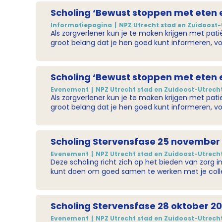
betrokken zijn bij een sterfbed?
Scholing ‘Bewust stoppen met eten 
Informatiepagina
NPZ Utrecht stad en Zuidoost-
Als zorgverlener kun je te maken krijgen met pat
groot belang dat je hen goed kunt informeren, vo
Scholing ‘Bewust stoppen met eten 
Evenement
NPZ Utrecht stad en Zuidoost-Utrech
Als zorgverlener kun je te maken krijgen met pat
groot belang dat je hen goed kunt informeren, vo
Scholing Stervensfase 25 november
Evenement
NPZ Utrecht stad en Zuidoost-Utrech
Deze scholing richt zich op het bieden van zorg i
kunt doen om goed samen te werken met je collega's rond het sterfbed van een bewone
Hoe herken je de stervensfase en welke symptom
bij het normale sterven horen? Hoe werk je met 
betrokken zijn bij een sterfbed?
Scholing Stervensfase 28 oktober 2
Evenement
NPZ Utrecht stad en Zuidoost-Utrech