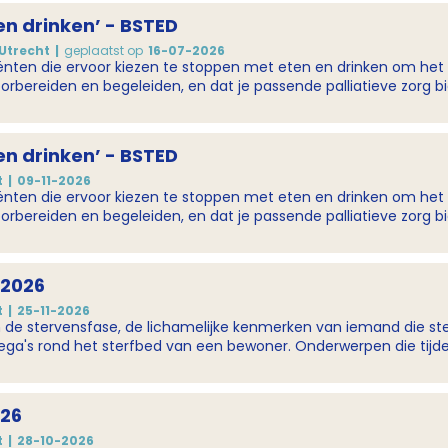
en drinken’ - BSTED
Utrecht
geplaatst op
16-07-2026
iënten die ervoor kiezen te stoppen met eten en drinken om het
orbereiden en begeleiden, en dat je passende palliatieve zorg bi
en drinken’ - BSTED
t
09-11-2026
iënten die ervoor kiezen te stoppen met eten en drinken om het
orbereiden en begeleiden, en dat je passende palliatieve zorg bi
 2026
t
25-11-2026
n de stervensfase, de lichamelijke kenmerken van iemand die ster
r. Onderwerpen die tijdens de scholing aan bod komen zijn onder andere:
en horen bij een 'normaal' sterfproces? Welke symptomen zijn 
je collega's samen rond het stervensproces van een bewoner of 
026
t
28-10-2026