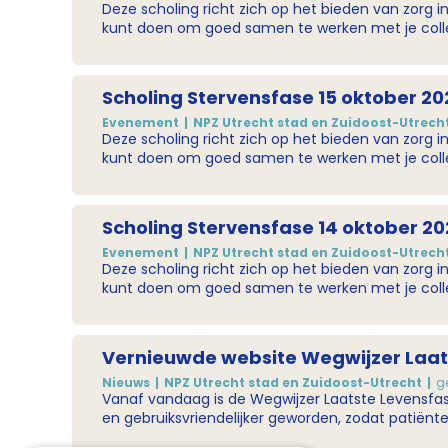
Deze scholing richt zich op het bieden van zorg i
kunt doen om goed samen te werken met je collega's rond het sterfbed van een bewone
Hoe herken je de stervensfase en welke symptom
bij het normale sterven horen? Hoe werk je met 
betrokken zijn bij een sterfbed?
Scholing Stervensfase 15 oktober 20
Evenement
NPZ Utrecht stad en Zuidoost-Utrech
Deze scholing richt zich op het bieden van zorg i
kunt doen om goed samen te werken met je collega's rond het sterfbed van een bewone
Hoe herken je de stervensfase en welke symptom
bij het normale sterven horen? Hoe werk je met 
betrokken zijn bij een sterfbed?
Scholing Stervensfase 14 oktober 20
Evenement
NPZ Utrecht stad en Zuidoost-Utrech
Deze scholing richt zich op het bieden van zorg i
kunt doen om goed samen te werken met je collega's rond het sterfbed van een bewone
Hoe herken je de stervensfase en welke symptom
bij het normale sterven horen? Hoe werk je met 
betrokken zijn bij een sterfbed?
Vernieuwde website Wegwijzer Laats
Nieuws
NPZ Utrecht stad en Zuidoost-Utrecht
g
Vanaf vandaag is de Wegwijzer Laatste Levensfase
en gebruiksvriendelijker geworden, zodat patiënt
de regio Eemland een eigen regionale Wegwijzer 