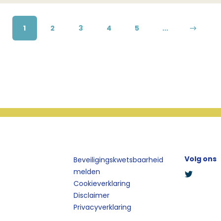
1
2
3
4
5
...
Volg ons
Beveiligingskwetsbaarheid
melden
Cookieverklaring
Disclaimer
Privacyverklaring