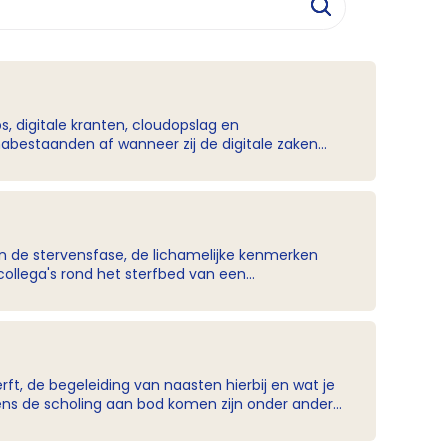
s, digitale kranten, cloudopslag en
nabestaanden af wanneer zij de digitale zaken
ale nalatenschap goed te regelen én inzicht in
collega's rond het sterfbed van een
en? Hoe werk je met je collega's samen rond het
? Er wordt geen accreditatie aangevraagd. Na
ft, de begeleiding van naasten hierbij en wat je
belangrijk om iets mee te doen omdat deze niet
cliënt? Wat kun je zeggen tegen naasten die