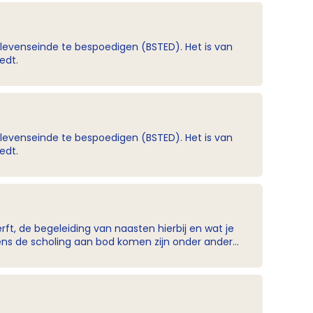
 levenseinde te bespoedigen (BSTED). Het is van
edt.
 levenseinde te bespoedigen (BSTED). Het is van
edt.
ft, de begeleiding van naasten hierbij en wat je
belangrijk om iets mee te doen omdat deze niet
cliënt? Wat kun je zeggen tegen naasten die