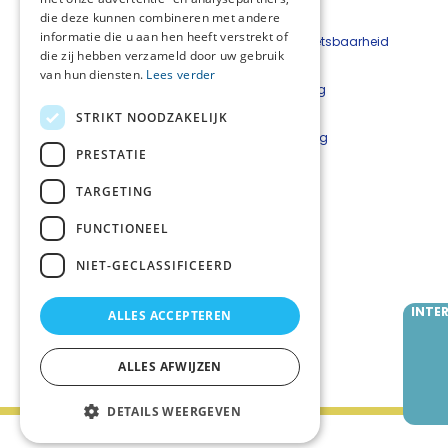
die deze kunnen combineren met andere
informatie die u aan hen heeft verstrekt of
Beveiligingskwetsbaarheid
die zij hebben verzameld door uw gebruik
melden
van hun diensten.
Lees verder
Cookieverklaring
Disclaimer
STRIKT NOODZAKELIJK
Privacyverklaring
PRESTATIE
Netwerkcoördinatoren
TARGETING
Lars Luijkx
l.luijkx@careyn.nl
FUNCTIONEEL
Mirjam Velting
NIET-GECLASSIFICEERD
m.velting@careyn.nl
INTE
ALLES ACCEPTEREN
Volg ons
ALLES AFWIJZEN
DETAILS WEERGEVEN
Palliaweb 2019 - Heden