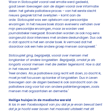
Waar in
Slotcouplet
vooral veel emotie werd gedeeld,
gaat
Leven toevoegen aan de dagen
vooral over informatie
delen: het gehele palliatieve proces – van het eerste slecht
nieuws gesprek tot het overlijden – komt aan de
orde.
Slotcouplet
was een optelsom van persoonlijke
ervaringen. In het nieuwe boek staan eveneens verhalen over
mijn persoonlijke ervaringen, maar ze worden veel
journalistieker neergezet. Bovendien worden ze ook nog eens
aangevuld door interviews met andere deskundigen. Dus ook
in dat opzicht is het een ander boek. Ik vermoed dat het
daardoor ook een hele andere groep mensen aanspreekt.'
Slotcouplet ging, begrijpelijk, vooral over mensen met
longkanker of andere longziekten. Begrijpelijk, omdat je als
longarts vooral mensen met die ziekten tegenkomt. Hoe is dat
in het nieuwe boek?
'Heel anders. Als je palliatieve zorg recht wilt doen, zo dacht ik,
moet je niet focussen op kanker of longziekten. Dus in
Leven
toevoegen aan de dagen
besteed ik ook aandacht aan de
palliatieve zorg voor tal van andere patiëntengroepen, zoals
mensen met orgaanfalen en dementie.'
Heilige huisjes in de medische wereld
Ik las in een Facebookpost van jou dat je je ervan bewust bent
dat je je hoofd weer boven het maaiveld uitsteekt met dit