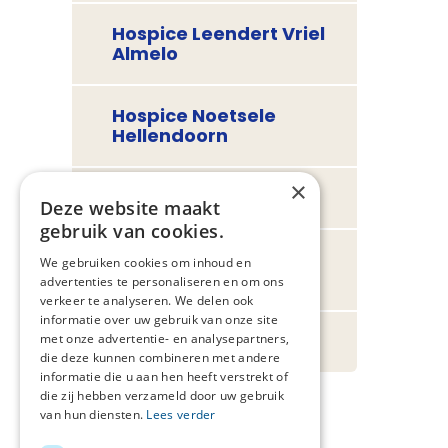
Hospice Leendert Vriel
Almelo
Hospice Noetsele
Hellendoorn
×
Hospice TMZ Hengelo
Deze website maakt
gebruik van cookies.
Leonardus Hospice
We gebruiken cookies om inhoud en
Hengelo
advertenties te personaliseren en om ons
verkeer te analyseren. We delen ook
informatie over uw gebruik van onze site
Vrije bedden
met onze advertentie- en analysepartners,
die deze kunnen combineren met andere
informatie die u aan hen heeft verstrekt of
die zij hebben verzameld door uw gebruik
van hun diensten.
Lees verder