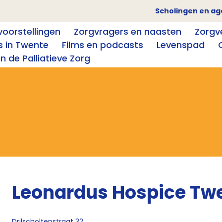
Scholingen en a
oorstellingen
Zorgvragers en naasten
Zorgv
s in Twente
Films en podcasts
Levenspad
 de Palliatieve Zorg
Leonardus Hospice Tw
Drilscholtenstraat 32