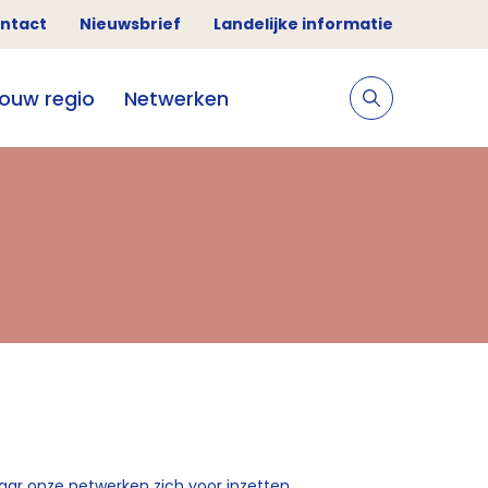
ntact
Nieuwsbrief
Landelijke informatie
jouw regio
Netwerken
aar onze netwerken zich voor inzetten,