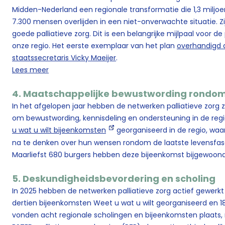
Midden-Nederland een regionale transformatie die 1,3 miljoen
7.300 mensen overlijden in een niet-onverwachte situatie. Zi
goede palliatieve zorg. Dit is een belangrijke mijlpaal voor d
onze regio. Het eerste exemplaar van het plan
overhandigd 
staatssecretaris Vicky Maeijer
.
Lees meer
4. Maatschappelijke bewustwording rondom 
In het afgelopen jaar hebben de netwerken palliatieve zorg 
om bewustwording, kennisdeling en ondersteuning in de regio 
u wat u wilt bijeenkomsten
georganiseerd in de regio, wa
na te denken over hun wensen rondom de laatste levensfase
Maarliefst 680 burgers hebben deze bijeenkomst bijgewoon
5. Deskundigheidsbevordering en scholing
In 2025 hebben de netwerken palliatieve zorg actief gewerkt
dertien bijeenkomsten Weet u wat u wilt georganiseerd en 
vonden acht regionale scholingen en bijeenkomsten plaats