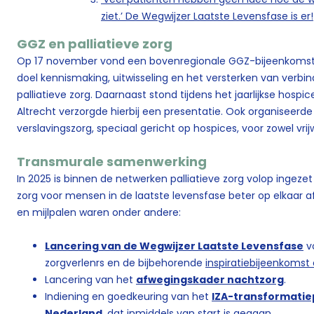
ziet.’ De Wegwijzer Laatste Levensfase is er!
GGZ en palliatieve zorg
Op 17 november vond een bovenregionale GGZ-bijeenkomst p
doel kennismaking, uitwisseling en het versterken van verb
palliatieve zorg. Daarnaast stond tijdens het jaarlijkse hosp
Altrecht verzorgde hierbij een presentatie. Ook organiseerde
verslavingszorg, speciaal gericht op hospices, voor zowel vrijw
Transmurale samenwerking
In 2025 is binnen de netwerken palliatieve zorg volop inge
zorg voor mensen in de laatste levensfase beter op elkaar af
en mijlpalen waren onder andere:
Lancering van de Wegwijzer Laatste Levensfase
v
zorgverlenrs en de bijbehorende
inspiratiebijeenkomst 
Lancering van het
afwegingskader nachtzorg
.
Indiening en goedkeuring van het
IZA-transformatiep
Nederland
, dat inmiddels van start is gegaan.