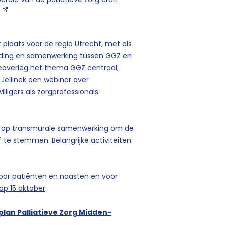
laats voor de regio Utrecht, met als
inding en samenwerking tussen GGZ en
iceoverleg het thema GGZ centraal;
 Jellinek een webinar over
illigers als zorgprofessionals.
zet op transmurale samenwerking om de
 te stemmen. Belangrijke activiteiten
oor patiënten en naasten en voor
op 15 oktober
.
lan Palliatieve Zorg Midden-