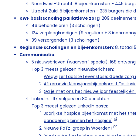
Noordwest-Utrecht: 8 bijeenkomsten - 445 burg
Utrecht Zuid: 5 bijeenkomsten - 235 burgers die
KWF basisscholing palliatieve zorg
: 209 deelnemer
46 behandelaren (3 scholingen)
124 verpleegkundigen (9 reguliere + 3 incompan
39 verzorgenden (3 scholingen)
Regionale scholingen en bijeenkomsten
: 8, totaa
Communicatie
:
5 nieuwsbrieven (waarvan 1 special), 168 ontvang
Top 3 meest gelezen nieuwsberichten:
Wegwijzer Laatste Levensfase: Goede zorg 
Aftermovie Nieuwjaarsbijeenkomst De illus
Ga je met ons het nieuwe jaar feestelijk én
LinkedIn: 1.117 volgers en 80 berichten
Top 3 meest gelezen LinkedIn posts:
Jaarlijkse hospice bijeenkomst met het th
aandoening binnen het hospice'
Nieuwe PaTz-groep in Woerden!
‘Veel patiënten hebben geen idee hoe de we