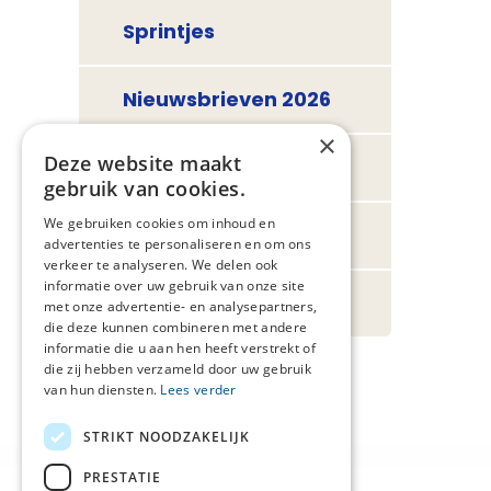
Sprintjes
Nieuwsbrieven 2026
×
Deze website maakt
Nieuwsbrieven 2025
gebruik van cookies.
We gebruiken cookies om inhoud en
Nieuwsbrieven 2024
advertenties te personaliseren en om ons
verkeer te analyseren. We delen ook
informatie over uw gebruik van onze site
Nieuwsbrieven 2023
met onze advertentie- en analysepartners,
die deze kunnen combineren met andere
informatie die u aan hen heeft verstrekt of
die zij hebben verzameld door uw gebruik
van hun diensten.
Lees verder
STRIKT NOODZAKELIJK
PRESTATIE