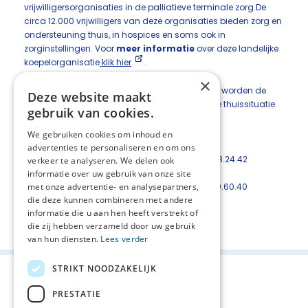
vrijwilligers­organisaties in de palliatieve terminale zorg.De
circa 12.000 vrijwilligers van deze organisaties bieden zorg en
ondersteuning thuis, in hospices en soms ook in
zorginstellingen. Voor
meer informatie
over deze landelijke
koepelorganisatie
klik hier
.
×
In de regio Dordrecht Gorinchem en omstreken worden de
Deze website maakt
vrijwilligers ingezet binnen de hospices en in de thuissituatie.
gebruik van cookies.
Voor inzet in de thuissituatie kunt u terecht bij:
We gebruiken cookies om inhoud en
advertenties te personaliseren en om ons
Hospice de Patio te Dordrecht, telefoon 078-648.24.42
verkeer te analyseren. We delen ook
informatie over uw gebruik van onze site
Hospice VPZ Gorinchem in Gorinchem. 0183-40.60.40
met onze advertentie- en analysepartners,
die deze kunnen combineren met andere
Deel deze pagina:
informatie die u aan hen heeft verstrekt of
die zij hebben verzameld door uw gebruik
van hun diensten.
Lees verder
STRIKT NOODZAKELIJK
PRESTATIE