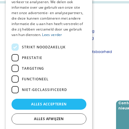
verkeer te analyseren. We delen ook
informatie over uw gebruik van onze site
met onze advertentie- en analysepartners,
die deze kunnen combineren met andere
informatie die u aan hen heeft verstrekt of
die zij hebben verzameld door uw gebruik
Inschrijven nieuwsbrief
Privacyverklaring
van hun diensten.
Lees verder
Nieuwsbrieven overzicht
Cookieverklaring
Disclaimer
STRIKT NOODZAKELIJK
Beveiligingskwetsbaarheid
PRESTATIE
melden
TARGETING
Netwerkteam
Wies Wagenaar (netwerkcoördinator)
FUNCTIONEEL
Danielle van Bennekom (projectleider)
Inge de Boer (secretariaat)
NIET-GECLASSIFICEERD
Cont
ALLES ACCEPTEREN
Volg ons
nieuw
ALLES AFWIJZEN