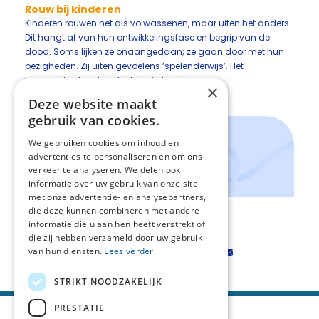
Rouw bij kinderen
Kinderen rouwen net als volwassenen, maar uiten het anders.
Dit hangt af van hun ontwikkelingsfase en begrip van de
dood. Soms lijken ze onaangedaan; ze gaan door met hun
bezigheden. Zij uiten gevoelens ‘spelenderwijs’. Het
verwoorden komt veelal later in hun leven.
×
Deze website maakt
Handig!
gebruik van cookies.
Wegwijzer 'Rouw en nazorg'
We gebruiken cookies om inhoud en
Thuisarts/rouw
advertenties te personaliseren en om ons
Landelijk Steunpunt Verlies
verkeer te analyseren. We delen ook
informatie over uw gebruik van onze site
met onze advertentie- en analysepartners,
die deze kunnen combineren met andere
Terug naar het levenspad
informatie die u aan hen heeft verstrekt of
die zij hebben verzameld door uw gebruik
van hun diensten.
Lees verder
Deel deze pagina:
STRIKT NOODZAKELIJK
PRESTATIE