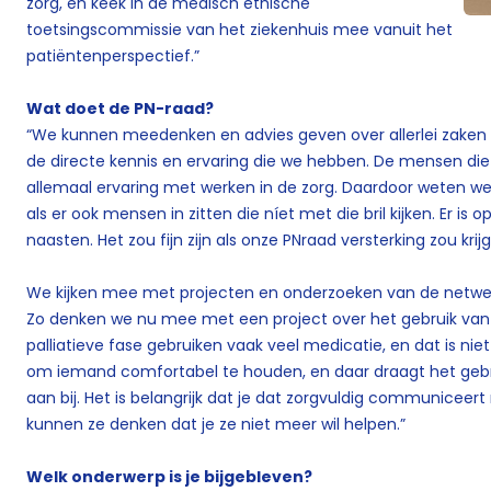
zorg, en keek in de medisch ethische
toetsingscommissie van het ziekenhuis mee vanuit het
patiëntenperspectief.”
Wat doet de PN-raad?
“We kunnen meedenken en advies geven over allerlei zaken di
de directe kennis en ervaring die we hebben. De mensen die 
allemaal ervaring met werken in de zorg. Daardoor weten we 
als er ook mensen in zitten die níet met die bril kijken. Er is
naasten. Het zou fijn zijn als onze PNraad versterking zou krij
We kijken mee met projecten en onderzoeken van de netwe
Zo denken we nu mee met een project over het gebruik va
palliatieve fase gebruiken vaak veel medicatie, en dat is niet 
om iemand comfortabel te houden, en daar draagt het gebr
aan bij. Het is belangrijk dat je dat zorgvuldig communiceer
kunnen ze denken dat je ze niet meer wil helpen.”
Welk onderwerp is je bijgebleven?