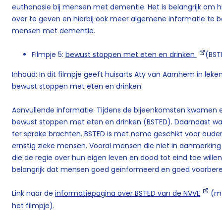
euthanasie bij mensen met dementie. Het is belangrijk om hi
over te geven en hierbij ook meer algemene informatie te bet
mensen met dementie.
Filmpje 5:
bewust stoppen met eten en drinken
(BS
Inhoud: In dit filmpje geeft huisarts Aty van Aarnhem in leke
bewust stoppen met eten en drinken.
Aanvullende informatie: Tijdens de bijeenkomsten kwamen er
bewust stoppen met eten en drinken (BSTED). Daarnaast ware
ter sprake brachten. BSTED is met name geschikt voor oud
ernstig zieke mensen. Vooral mensen die niet in aanmerki
die de regie over hun eigen leven en dood tot eind toe wille
belangrijk dat mensen goed geïnformeerd en goed voorberei
Link naar de
informatiepagina over BSTED van de NVVE
(me
het filmpje).