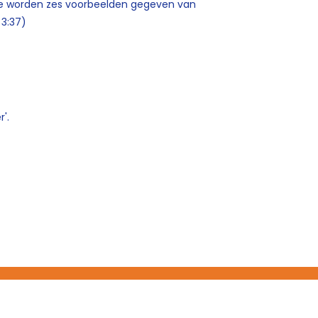
mpje worden zes voorbeelden gegeven van
 3:37)
'.