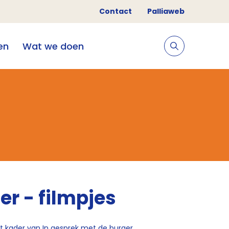
Contact
Palliaweb
en
Wat we doen
er - filmpjes
het kader van In gesprek met de burger