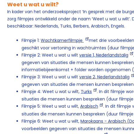
Weet u wat u wilt?
In kader van het onderzoeksproject ‘In gesprek met de burger
zorg filmpjes ontwikkeld onder de naam ‘Weet u wat u wilt’. D
beschikbaar: Nederlands, Turks, Berbers, Arabisch, Engels.
Filmpje 1:
Wachtkamerfilmpje
met drie voorbeelden (
geschikt voor vertoning in wachtruimtes (duur filmpje
Filmpje 2: Weet u wat u wilt
versie 1, Nederlandstalig
gegeven van situaties die mensen kunnen bespreken,
informatiebijeenkomst + folder worden opgenomen (d
Filmpje 3: Weet u wat u wilt
versie 2, Nederlandstalig
gegeven van situaties die mensen kunnen bespreken 
Filmpje 4: Weet u wat u wilt,
Turks
. In dit filmpje 
situaties die mensen kunnen bespreken (duur filmpje
Filmpje 5: Weet u wat u wilt,
Arabisch
. In dit filmp
situaties die mensen kunnen bespreken (duur filmpje
Filmpje 6: Weet u wat u wilt,
Marokaans - Arabisch (Da
voorbeelden gegeven van situaties die mensen kunne