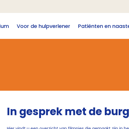
ium
Voor de hulpverlener
Patiënten en naast
In gesprek met de burg
Hier vindt u een overzicht van filmpjes die gemaakt zijn in 