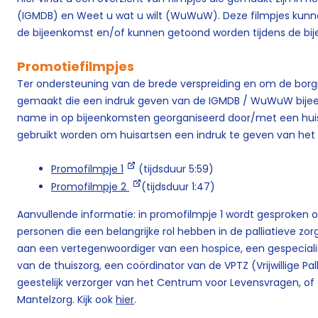
(IGMDB) en Weet u wat u wilt (WuWuW). Deze filmpjes kunne
de bijeenkomst en/of kunnen getoond worden tijdens de bi
Promotiefilmpjes
Ter ondersteuning van de brede verspreiding en om de borgin
gemaakt die een indruk geven van de IGMDB / WuWuW bije
name in op bijeenkomsten georganiseerd door/met een huis
gebruikt worden om huisartsen een indruk te geven van het
Promofilmpje 1
(tijdsduur 5:59)
Promofilmpje 2
(tijdsduur 1:47)
Aanvullende informatie: in promofilmpje 1 wordt gesproken ove
personen die een belangrijke rol hebben in de palliatieve zorg
aan een vertegenwoordiger van een hospice, een gespecialis
van de thuiszorg, een coördinator van de VPTZ (Vrijwillige Pa
geestelijk verzorger van het Centrum voor Levensvragen, of
Mantelzorg. Kijk ook
hier
.