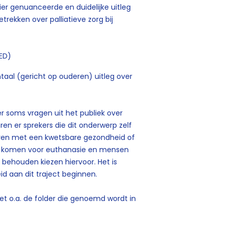
er genuanceerde en duidelijke uitleg
rekken over palliatieve zorg bij
TED)
ntaal (gericht op ouderen) uitleg over
 soms vragen uit het publiek over
n er sprekers die dit onderwerp zelf
eren met een kwetsbare gezondheid of
ng komen voor euthanasie en mensen
n behouden kiezen hiervoor. Het is
d aan dit traject beginnen.
t o.a. de folder die genoemd wordt in