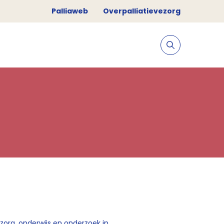
Palliaweb
Overpalliatievezorg
zorg, onderwijs en onderzoek in