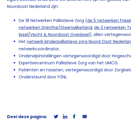
Noordoost Nederland zijn:
De 18 Netwerken Palliatieve Zorg (
de 5 netwerken Fries
netwerken Drenthe/Steenwijkerland
,
de 3 netwerken T
Ijssel/Vecht & Noordoost Overijssel
), allen vertegenwo
Het
netwerk kinderpalliatieve zorg Noord Oost Nederla
netwerkcoördinator.
Onderwijsinstellingen vertegenwoordigd door Hogesch
Expertisecentrum Palliatieve Zorg van het UMCG.
Patiënten en naasten, vertegenwoordigd door Zorgbe
Ondersteund door PZNL.
Deel deze pagina: