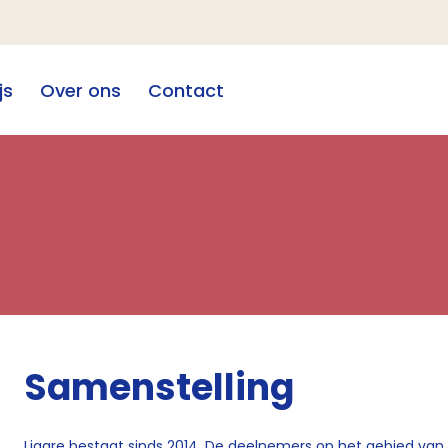
js
Over ons
Contact
Samenstelling
Ligare bestaat sinds 2014. De deelnemers op het gebied van 