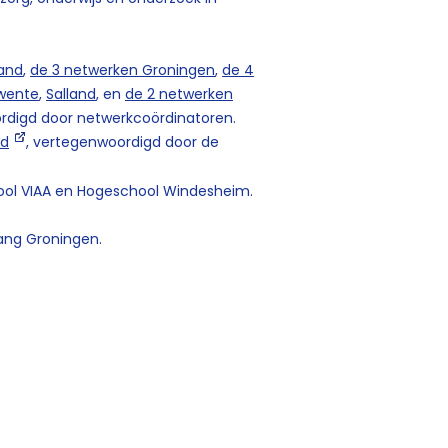
land
,
de 3 netwerken Groningen
,
de 4
wente
,
Salland
, en
de 2 netwerken
ordigd door netwerkcoördinatoren.
nd
, vertegenwoordigd door de
ool VIAA en Hogeschool Windesheim.
lang Groningen.