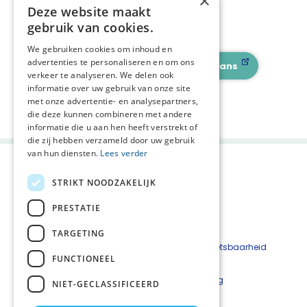
×
Deze website maakt
gebruik van cookies.
We gebruiken cookies om inhoud en
advertenties te personaliseren en om ons
Turks
Surinaams
Marrokaans
verkeer te analyseren. We delen ook
informatie over uw gebruik van onze site
Deel deze pagina:
met onze advertentie- en analysepartners,
die deze kunnen combineren met andere
informatie die u aan hen heeft verstrekt of
die zij hebben verzameld door uw gebruik
van hun diensten.
Lees verder
STRIKT NOODZAKELIJK
PRESTATIE
TARGETING
Beveiligingskwetsbaarheid
FUNCTIONEEL
melden
Cookieverklaring
NIET-GECLASSIFICEERD
Disclaimer