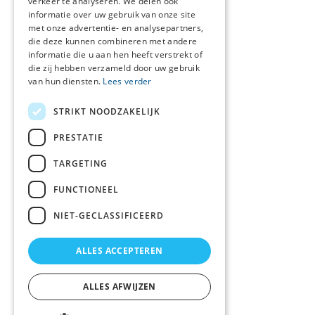
verkeer te analyseren. We delen ook
Disclaimer
informatie over uw gebruik van onze site
met onze advertentie- en analysepartners,
Cookieverklaring
die deze kunnen combineren met andere
Beveiligingskwetsbaarheid
informatie die u aan hen heeft verstrekt of
melden
die zij hebben verzameld door uw gebruik
van hun diensten.
Lees verder
Netwerkcoördinator
Oost-Veluwe
STRIKT NOODZAKELIJK
Berdine Koekoek
T 06 - 36 58 16 51
PRESTATIE
E
b
.koekoek@gelre.nl
TARGETING
Netwerkcoördinator
regio Zutphen
FUNCTIONEEL
Marleen de Lange
T 06 - 83 67 71 89
NIET-GECLASSIFICEERD
E
m.delange@sensire.nl
ALLES ACCEPTEREN
Volg ons
ALLES AFWIJZEN