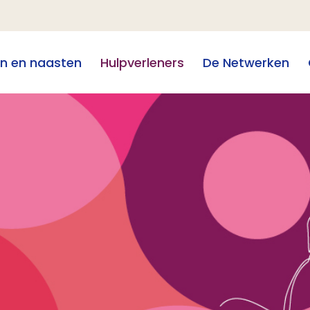
en en naasten
Hulpverleners
De Netwerken