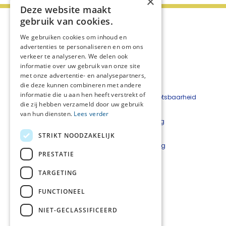
×
Deze website maakt
gebruik van cookies.
We gebruiken cookies om inhoud en
advertenties te personaliseren en om ons
verkeer te analyseren. We delen ook
informatie over uw gebruik van onze site
met onze advertentie- en analysepartners,
die deze kunnen combineren met andere
informatie die u aan hen heeft verstrekt of
Beveiligingskwetsbaarheid
die zij hebben verzameld door uw gebruik
melden
van hun diensten.
Lees verder
Cookieverklaring
Disclaimer
STRIKT NOODZAKELIJK
Privacyverklaring
PRESTATIE
Netwerkcoördinatoren
TARGETING
Lars Luijkx
l.luijkx@careyn.nl
FUNCTIONEEL
Mirjam Velting
NIET-GECLASSIFICEERD
m.velting@careyn.nl