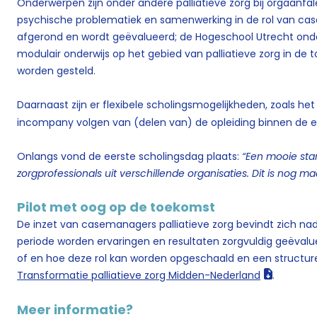
Onderwerpen zijn onder andere palliatieve zorg bij orgaanf
psychische problematiek en samenwerking in de rol van case
afgerond en wordt geëvalueerd; de Hogeschool Utrecht onde
modulair onderwijs op het gebied van palliatieve zorg in de
worden gesteld.
Daarnaast zijn er flexibele scholingsmogelijkheden, zoals he
incompany volgen van (delen van) de opleiding binnen de ei
Onlangs vond de eerste scholingsdag plaats:
“Een mooie sta
zorgprofessionals uit verschillende organisaties. Dit is nog ma
Pilot met oog op de toekomst
De inzet van casemanagers palliatieve zorg bevindt zich nad
periode worden ervaringen en resultaten zorgvuldig geëvalu
of en hoe deze rol kan worden opgeschaald en een structurel
Transformatie palliatieve zorg Midden-Nederland
.
Meer informatie?