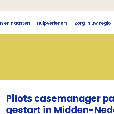
en en naasten
Hulpverleners
Zorg in uw regio
Pilots casemanager pal
gestart in Midden-Ned