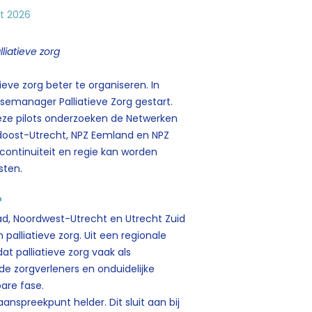
t 2026
liatieve zorg
eve zorg beter te organiseren. In
emanager Palliatieve Zorg gestart.
eze pilots onderzoeken de Netwerken
idoost-Utrecht, NPZ Eemland en NPZ
ontinuïteit en regie kan worden
sten.
?
tad, Noordwest-Utrecht en Utrecht Zuid
alliatieve zorg. Uit een regionale
at palliatieve zorg vaak als
e zorgverleners en onduidelijke
are fase.
anspreekpunt helder. Dit sluit aan bij