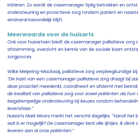
initiëren. Zo wordt de casemanager tijdig betrokken en ont
ondersteuning en proactieve zorg rondom patiënt en naasten
eindverantwoordelijk blijft.
Meerwaarde voor de huisarts
Ook voor huisartsen biedt de casemanager palliatieve zorg du
afstemming, overzicht en kennis van de sociale kaart ontstaa
zorgproces.
Wilke Meijering-Mackaaij, palliatieve zorg verpleegkundige bij
“De inzet van een casemanager palliatieve zorg draagt bij aan
deze proactief meedenkt, coördineert en afstemt met betrokke
de kwaliteit van palliatieve zorg voor zowel patiënten als hu
laagdrempelige ondersteuning bij keuzes rondom behandeling
levensfase.”
Huisarts Mark Moors merkt het verschil dagelijks:
“Vanaf het b
wat is er mogelijk? De casemanager kent alle lijntjes. Ik denk
leveren aan al onze patiënten.”