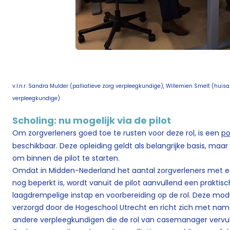
v.l.n.r. Sandra Mulder (palliatieve zorg verpleegkundige), Willemien Smelt (huisa
verpleegkundige)
Scholing: nu mogelijk via de pilot
Om zorgverleners goed toe te rusten voor deze rol, is een
po
beschikbaar. Deze opleiding geldt als belangrijke basis, ma
om binnen de pilot te starten.
Omdat in Midden-Nederland het aantal zorgverleners met e
nog beperkt is, wordt vanuit de pilot aanvullend een prakt
laagdrempelige instap en voorbereiding op de rol. Deze modul
verzorgd door de Hogeschool Utrecht en richt zich met na
andere verpleegkundigen die de rol van casemanager vervull