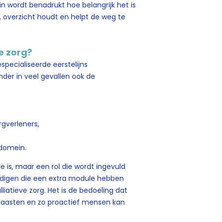
in wordt benadrukt hoe belangrijk het is
 overzicht houdt en helpt de weg te
e zorg?
specialiseerde eerstelijns
nder in veel gevallen ook de
rgverleners,
l domein.
e is, maar een rol die wordt ingevuld
ndigen die een extra module hebben
iatieve zorg. Het is de bedoeling dat
 naasten en zo proactief mensen kan