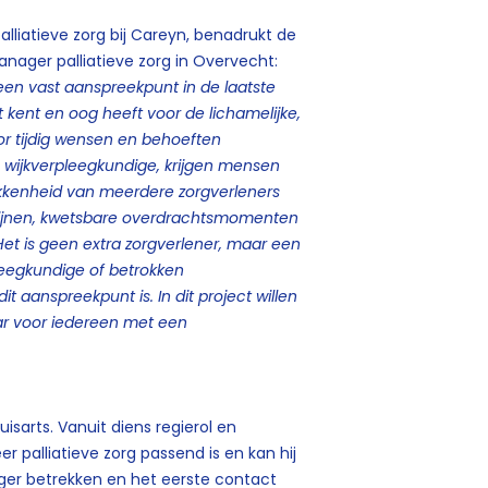
alliatieve zorg bij Careyn, benadrukt de
nager palliatieve zorg in Overvecht:
een vast aanspreekpunt in de laatste
t kent en oog heeft voor de lichamelijke,
r tijdig wensen en behoeften
wijkverpleegkundige, krijgen mensen
rokkenheid van meerdere zorgverleners
ijnen, kwetsbare overdrachtsmomenten
et is geen extra zorgverlener, maar een
rpleegkundige of betrokken
dit aanspreekpunt is. In dit project willen
ar voor iedereen met een
isarts. Vanuit diens regierol en
r palliatieve zorg passend is en kan hij
ger betrekken en het eerste contact