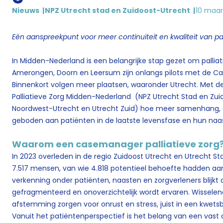
Nieuws
NPZ Utrecht stad en Zuidoost-Utrecht
10 maar
Eén aanspreekpunt voor meer continuïteit en kwaliteit van pal
In Midden-Nederland is een belangrijke stap gezet om palliati
Amerongen, Doorn en Leersum zijn onlangs pilots met de Cas
Binnenkort volgen meer plaatsen, waaronder Utrecht. Met d
Palliatieve Zorg Midden-Nederland (NPZ Utrecht Stad en Zu
Noordwest-Utrecht en Utrecht Zuid) hoe meer samenhang, c
geboden aan patiënten in de laatste levensfase en hun naa
Waarom een casemanager palliatieve zorg
In 2023 overleden in de regio Zuidoost Utrecht en Utrecht S
7.517 mensen, van wie 4.818 potentieel behoefte hadden aan p
verkenning onder patiënten, naasten en zorgverleners blijkt d
gefragmenteerd en onoverzichtelijk wordt ervaren. Wisselend
afstemming zorgen voor onrust en stress, juist in een kwetsb
Vanuit het patiëntenperspectief is het belang van een vast a