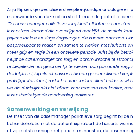
Anja Flipsen, gespecialiseerd verpleegkundige oncologie en p
meerwaarde van deze rol en start binnen de pilot als casema
“De casemanager palliatieve zorg biedt cliënten en naasten 
levensfase. Iemand die overstijgend meekijkt, de sociale kaar
psychosociale en zingevingsvragen die kunnen ontstaan. Doo
bespreekbaar te maken en samen te werken met huisarts en 
meer grip en regie in een onzekere periode. Juist bij de bet
helpt de casemanager om zorg en communicatie te strooml
te begeleiden en gezamenlijk te werken aan passende zorg. H
duidelijke rol, bij uitstek passend bij een gespecialiseerd ve
praktijkprofessional, zodat het voor iedere cliënt helder is wie 
we die duidelijkheid niet alleen voor mensen met kanker, ma
levensbedreigende aandoening realiseren.”
Samenwerking en verwijzing
De inzet van de casemanager palliatieve zorg begint bij de hu
behandelrelatie met de patiënt signaleert de huisarts wannee
of zij, in afstemming met patiënt en naasten, de casemana