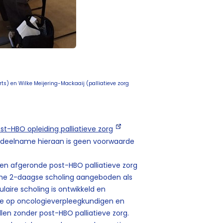
rts) en Wilke Meijering-Mackaaij (palliatieve zorg
st-HBO opleiding palliatieve zorg
ar deelname hieraan is geen voorwaarde
en afgeronde post-HBO palliatieve zorg
ische 2-daagse scholing aangeboden als
aire scholing is ontwikkeld en
me op oncologieverpleegkundigen en
en zonder post-HBO palliatieve zorg.