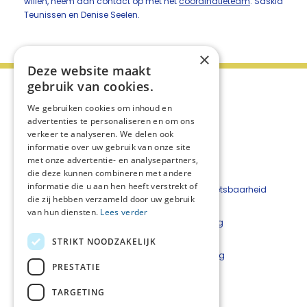
willen, neem dan contact op met het
coordinatieteam
: Saskia
Teunissen en Denise Seelen.
×
Deze website maakt
gebruik van cookies.
We gebruiken cookies om inhoud en
advertenties te personaliseren en om ons
verkeer te analyseren. We delen ook
informatie over uw gebruik van onze site
met onze advertentie- en analysepartners,
die deze kunnen combineren met andere
informatie die u aan hen heeft verstrekt of
Beveiligingskwetsbaarheid
die zij hebben verzameld door uw gebruik
melden
van hun diensten.
Lees verder
Cookieverklaring
Disclaimer
STRIKT NOODZAKELIJK
Privacyverklaring
PRESTATIE
Netwerkcoördinatoren
TARGETING
Lars Luijkx