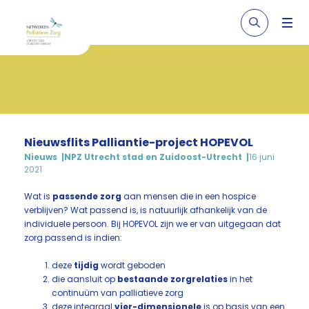
Nieuwsflits Palliantie-project HOPEVOL
Nieuws
NPZ Utrecht stad en Zuidoost-Utrecht
16 juni
2021
Wat is
passende zorg
aan mensen die in een hospice
verblijven? Wat passend is, is natuurlijk afhankelijk van de
individuele persoon. Bij HOPEVOL zijn we er van uitgegaan dat
zorg passend is indien:
deze
tijdig
wordt geboden
die aansluit op
bestaande zorgrelaties
in het
continuüm van palliatieve zorg
deze integraal
vier-dimensionele
is op basis van een