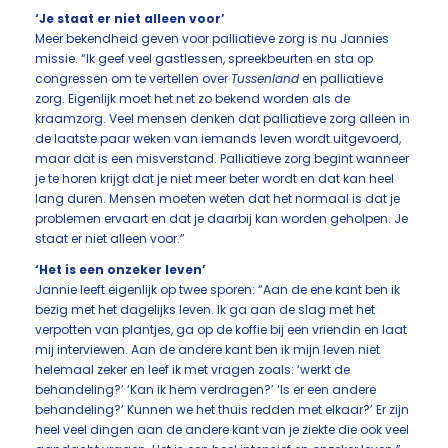
‘Je staat er niet alleen voor’
Meer bekendheid geven voor palliatieve zorg is nu Jannies
missie. “Ik geef veel gastlessen, spreekbeurten en sta op
congressen om te vertellen over
Tussenland
en palliatieve
zorg. Eigenlijk moet het net zo bekend worden als de
kraamzorg. Veel mensen denken dat palliatieve zorg alleen in
de laatste paar weken van iemands leven wordt uitgevoerd,
maar dat is een misverstand. Palliatieve zorg begint wanneer
je te horen krijgt dat je niet meer beter wordt en dat kan heel
lang duren. Mensen moeten weten dat het normaal is dat je
problemen ervaart en dat je daarbij kan worden geholpen. Je
staat er niet alleen voor.”
‘Het is een onzeker leven’
Jannie leeft eigenlijk op twee sporen: “Aan de ene kant ben ik
bezig met het dagelijks leven. Ik ga aan de slag met het
verpotten van plantjes, ga op de koffie bij een vriendin en laat
mij interviewen. Aan de andere kant ben ik mijn leven niet
helemaal zeker en leef ik met vragen zoals: ‘werkt de
behandeling?’ ‘Kan ik hem verdragen?’ ‘Is er een andere
behandeling?’ Kunnen we het thuis redden met elkaar?’ Er zijn
heel veel dingen aan de andere kant van je ziekte die ook veel