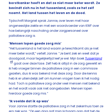
borstkanker heeft en dat ze niet meer beter wordt. Ze
bevindt zich nu in het tussenland, zoals ze het zelf
noemt. Het land tussen het leven en de dood.
Tijdschrift Margriet sprak Jannie, over leven met haar
ongeneeslijke ziekte en met een woordvoerder van KWF over
hoe belangrijk nascholing onder zorgpersoneel over
palliatieve zorg is.
‘Mensen lopen goede zorg mis’
“Het tussenland is het land waarin je terechtkomt als je niet
meer beter wordt,” vertelt Jannie. “Je bent ziek en weet dat je
doodgaat, maar tegelijkertijd leef je wel. Mijn boek
Tussenland
gaat over deze fase. Zelf heb ik altijd in de zorg gewerkt en
ik heb vroeger binnen de palliatieve zorg in een commissie
gezeten, dus ik was bekend met deze zorg. Door die kennis
heb ik er uiteindelijk zelf om kunnen vragen toen ik het nodig
had. Toch is palliatieve zorg onder veel mensen niet bekend
en het wordt vaak ook niet aangeboden. Mensen lopen
hierdoor goede zorg mis.”
‘Ik voelde dat ik op was’
Voor Jannie startte de palliatieve zorg in het ziekenhuis toen ze
erg ziek was. “Op een dag gaf mijn lichaam aan dat het de