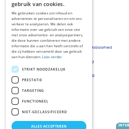
gebruik van cookies.
We gebruiken cookies om inhoud en
advertenties te personaliseren en om ons
verkeer te analyseren. We delen ook
informatie over uw gebruik van onze site
met onze advertentie- en analysepartners,
die deze kunnen combineren met andere
informatie die u aan hen heeft verstrekt of
Beveiligingskwetsbaarheid
die zij hebben verzameld door uw gebruik
melden
van hun diensten.
Lees verder
Cookieverklaring
Disclaimer
STRIKT NOODZAKELIJK
Privacyverklaring
PRESTATIE
Netwerkcoördinatoren
TARGETING
Lars Luijkx
l.luijkx@careyn.nl
FUNCTIONEEL
Mirjam Velting
NIET-GECLASSIFICEERD
m.velting@careyn.nl
INTE
ALLES ACCEPTEREN