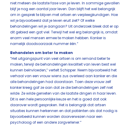
niet meteen de laatste fase van je leven. In sommige gevallen
blijf je nog een aantal jaar leven. Dan blijft het wel belangrijk
om in gesprek te blijven met artsen en verpleegkundigen. Hoe
wil je bijvoorbeeld dat je leven eruit ziet? Of welke
behandelingen wil je aangaan? Uit onderzoek bleek dat er op
dit gebied een gat viel. Terwijl het wel erg belangrijk is, omdat
enorm veel mensen ermee te maken hebben. Kanker is
namelijk doodsoorzaak nummer één.”
Behandelen om beter te maken
“Het uitgangspunt van veel artsen is om iemand beter te
maken, terwijl de behandelingen kwaliteit van leven best wel
kunnen beïnvloeden,” vertelt Schipper. Neem bijvoorbeeld het
verhaal van een vrouw wiens zus overleed aan kanker en die
alle behandelingen had doorstaan. Toen deze vrouw zelf
kanker kreeg gaf ze aan dat ze die behandelingen zelf niet
wilde. Ze wilde genieten van de laatste dingen in haar leven.
Dit is een hele persoonlijke keuze en het is goed dat ook
daarover wordt gesproken. Het is belangrijk dat artsen
situaties kunnen herkennen en dat patiënten als dat nodig is
bijvoorbeeld kunnen worden doorverwezen naar een
psycholoog of een andere zorgverlener.”