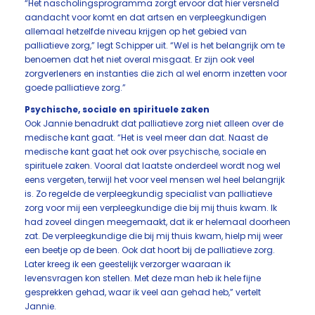
“Het nascholingsprogramma zorgt ervoor dat hier versneld
aandacht voor komt en dat artsen en verpleegkundigen
allemaal hetzelfde niveau krijgen op het gebied van
palliatieve zorg,” legt Schipper uit. “Wel is het belangrijk om te
benoemen dat het niet overal misgaat. Er zijn ook veel
zorgverleners en instanties die zich al wel enorm inzetten voor
goede palliatieve zorg.”
Psychische, sociale en spirituele zaken
Ook Jannie benadrukt dat palliatieve zorg niet alleen over de
medische kant gaat. “Het is veel meer dan dat. Naast de
medische kant gaat het ook over psychische, sociale en
spirituele zaken. Vooral dat laatste onderdeel wordt nog wel
eens vergeten, terwijl het voor veel mensen wel heel belangrijk
is. Zo regelde de verpleegkundig specialist van palliatieve
zorg voor mij een verpleegkundige die bij mij thuis kwam. Ik
had zoveel dingen meegemaakt, dat ik er helemaal doorheen
zat. De verpleegkundige die bij mij thuis kwam, hielp mij weer
een beetje op de been. Ook dat hoort bij de palliatieve zorg.
Later kreeg ik een geestelijk verzorger waaraan ik
levensvragen kon stellen. Met deze man heb ik hele fijne
gesprekken gehad, waar ik veel aan gehad heb,” vertelt
Jannie.