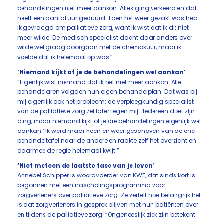
behandelingen niet meer aankon. Alles ging verkeerd en dat
heeft een aantal uur geduurd. Toen het weer gezakt was heb
ik gevraagd om palliatieve zorg, want ik wist dat ik dit niet
meer wilde. De medisch specialist dacht daar anders over
wilde wel graag doorgaan met de chemokuur, maar ik
voelde dat ik helemaal op was.”
‘Niemand kijkt of je de behandelingen wel aankan’
“Eigenlijk wist niemand dat ik het niet meer aankon. Alle
behandelaren volgden hun eigen behandelplan. Dat was bij
mij eigenlijk ook het probleem: de verpleegkundig specialist
van de palliatieve zorg zei later tegen mij: ‘Iedereen doet zijn
ding, maar niemand kijkt of je die behandelingen eigenlijk wel
aankan.’ Ik werd maar heen en weer geschoven van de ene
behandeltafel naar de andere en raakte zelf het overzicht en
daarmee de regie helemaal kwijt.”
‘Niet meteen de laatste fase van je leven’
Annebel Schipper is woordvoerder van KWF, dat sinds kort is
begonnen met een nascholingsprogramma voor
zorgverleners over palliatieve zorg. Ze vertelt hoe belangrijk het
is dat zorgverleners in gesprek blijven met hun patiënten over
en tijdens de palliatieve zorg. “Ongeneeslijk ziek zijn betekent