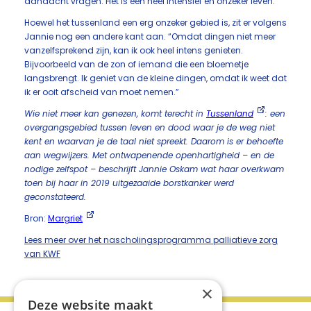
aandacht vragen. Het is een heel intensief en onzeker leven.”
Hoewel het tussenland een erg onzeker gebied is, zit er volgens
Jannie nog een andere kant aan. “Omdat dingen niet meer
vanzelfsprekend zijn, kan ik ook heel intens genieten.
Bijvoorbeeld van de zon of iemand die een bloemetje
langsbrengt. Ik geniet van de kleine dingen, omdat ik weet dat
ik er ooit afscheid van moet nemen.”
Wie niet meer kan genezen, komt terecht in
Tussenland
: een
overgangsgebied tussen leven en dood waar je de weg niet
kent en waarvan je de taal niet spreekt. Daarom is er behoefte
aan wegwijzers. Met ontwapenende openhartigheid – en de
nodige zelfspot – beschrijft Jannie Oskam wat haar overkwam
toen bij haar in 2019 uitgezaaide borstkanker werd
geconstateerd.
Bron:
Margriet
Lees meer over het nascholingsprogramma palliatieve zorg
van KWF
×
Deze website maakt