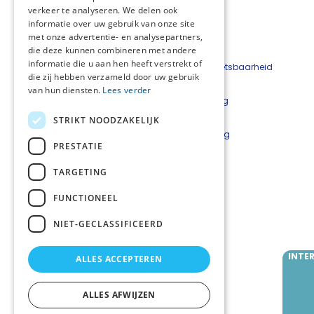
verkeer te analyseren. We delen ook
informatie over uw gebruik van onze site
met onze advertentie- en analysepartners,
die deze kunnen combineren met andere
informatie die u aan hen heeft verstrekt of
Beveiligingskwetsbaarheid
die zij hebben verzameld door uw gebruik
melden
van hun diensten.
Lees verder
Cookieverklaring
Disclaimer
STRIKT NOODZAKELIJK
Privacyverklaring
PRESTATIE
Netwerkcoördinatoren
TARGETING
Lars Luijkx
l.luijkx@careyn.nl
FUNCTIONEEL
Mirjam Velting
NIET-GECLASSIFICEERD
m.velting@careyn.nl
INTE
ALLES ACCEPTEREN
Volg ons
ALLES AFWIJZEN