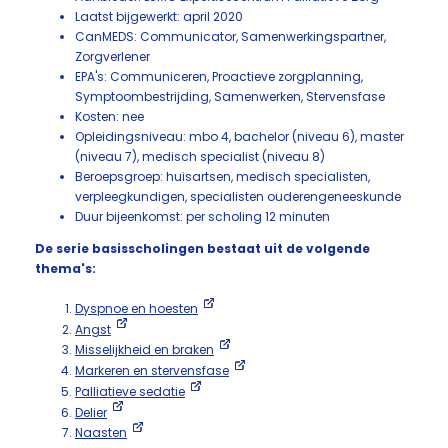
Laatst bijgewerkt: april 2020
CanMEDS: Communicator, Samenwerkingspartner,
Zorgverlener
EPA's: Communiceren, Proactieve zorgplanning,
Symptoombestrijding, Samenwerken, Stervensfase
Kosten: nee
Opleidingsniveau: mbo 4, bachelor (niveau 6), master
(niveau 7), medisch specialist (niveau 8)
Beroepsgroep: huisartsen, medisch specialisten,
verpleegkundigen, specialisten ouderengeneeskunde
Duur bijeenkomst: per scholing 12 minuten
De serie basisscholingen bestaat uit de volgende
thema's:
Dyspnoe en hoesten
Angst
Misselijkheid en braken
Markeren en stervensfase
Palliatieve sedatie
Delier
Naasten