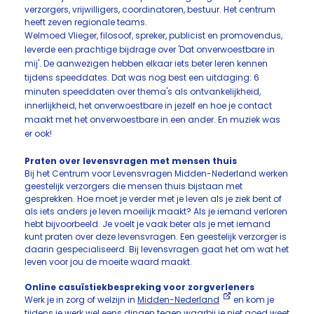
verzorgers, vrijwilligers, coordinatoren, bestuur. Het centrum
heeft zeven regionale teams.
Welmoed Vlieger, filosoof, spreker, publicist en promovendus,
leverde een prachtige bijdrage over 'Dat onverwoestbare in
mij'. De aanwezigen hebben elkaar iets beter leren kennen
tijdens speeddates. Dat was nog best een uitdaging: 6
minuten speeddaten over thema's als ontvankelijkheid,
innerlijkheid, het onverwoestbare in jezelf en hoe je contact
maakt met het onverwoestbare in een ander. En muziek was
er ook!
Praten over levensvragen met mensen thuis
Bij het Centrum voor Levensvragen Midden-Nederland werken
geestelijk verzorgers die mensen thuis bijstaan met
gesprekken. Hoe moet je verder met je leven als je ziek bent of
als iets anders je leven moeilijk maakt? Als je iemand verloren
hebt bijvoorbeeld. Je voelt je vaak beter als je met iemand
kunt praten over deze levensvragen. Een geestelijk verzorger is
daarin gespecialiseerd. Bij levensvragen gaat het om wat het
leven voor jou de moeite waard maakt.
Online casuïstiekbespreking voor zorgverleners
Werk je in zorg of welzijn in
Midden-Nederland
en kom je
tijdens je werk wel eens dingen tegen waarbij je niet goed weet