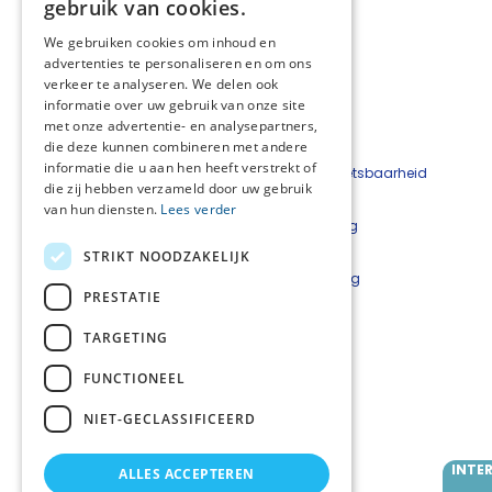
gebruik van cookies.
We gebruiken cookies om inhoud en
advertenties te personaliseren en om ons
verkeer te analyseren. We delen ook
informatie over uw gebruik van onze site
met onze advertentie- en analysepartners,
die deze kunnen combineren met andere
informatie die u aan hen heeft verstrekt of
Beveiligingskwetsbaarheid
die zij hebben verzameld door uw gebruik
melden
van hun diensten.
Lees verder
Cookieverklaring
Disclaimer
STRIKT NOODZAKELIJK
Privacyverklaring
PRESTATIE
Netwerkcoördinatoren
TARGETING
Lars Luijkx
l.luijkx@careyn.nl
FUNCTIONEEL
Mirjam Velting
NIET-GECLASSIFICEERD
m.velting@careyn.nl
INTE
ALLES ACCEPTEREN
Volg ons