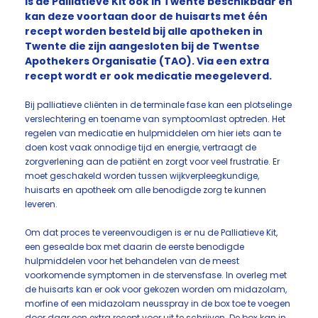
is de Palliatieve Kit ook in Twente beschikbaar en
kan deze voortaan door de huisarts met één
recept worden besteld bij alle apotheken in
Twente die zijn aangesloten bij de Twentse
Apothekers Organisatie (TAO). Via een extra
recept wordt er ook medicatie meegeleverd.
Bij palliatieve cliënten in de terminale fase kan een plotselinge
verslechtering en toename van symptoomlast optreden. Het
regelen van medicatie en hulpmiddelen om hier iets aan te
doen kost vaak onnodige tijd en energie, vertraagt de
zorgverlening aan de patiënt en zorgt voor veel frustratie. Er
moet geschakeld worden tussen wijkverpleegkundige,
huisarts en apotheek om alle benodigde zorg te kunnen
leveren.
Om dat proces te vereenvoudigen is er nu de Palliatieve Kit,
een gesealde box met daarin de eerste benodigde
hulpmiddelen voor het behandelen van de meest
voorkomende symptomen in de stervensfase. In overleg met
de huisarts kan er ook voor gekozen worden om midazolam,
morfine of een midazolam neusspray in de box toe te voegen
door daar een extra recept voor uit te schrijven. De box kan in