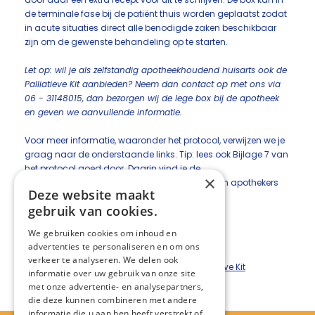
de terminale fase bij de patiënt thuis worden geplaatst zodat
in acute situaties direct alle benodigde zaken beschikbaar
zijn om de gewenste behandeling op te starten.
Let op: wil je als zelfstandig apotheekhoudend huisarts ook de
Palliatieve Kit aanbieden? Neem dan contact op met ons via
06 - 31148015, dan bezorgen wij de lege box bij de apotheek
en geven we aanvullende informatie.
Voor meer informatie, waaronder het protocol, verwijzen we je
graag naar de onderstaande links. Tip: lees ook Bijlage 7 van
het protocol goed door. Daarin vind je de
×
samenwerkingsafspraken tussen huisartsen en apothekers
Deze website maakt
(aangesloten bij de TAO) terug.
gebruik van cookies.
Protocol Palliakit Twente
We gebruiken cookies om inhoud en
Stroomschema Palliatieve Kit
advertenties te personaliseren en om ons
Presentatie webinar Palliatieve Kit
verkeer te analyseren. We delen ook
Vragen en antwoorden webinar Palliatieve Kit
informatie over uw gebruik van onze site
met onze advertentie- en analysepartners,
die deze kunnen combineren met andere
informatie die u aan hen heeft verstrekt of