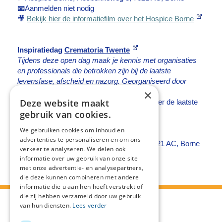
📧
Aanmelden niet nodig
🎥
Bekijk hier de informatiefilm over het Hospice Borne
Inspiratiedag
Crematoria Twente
Tijdens deze open dag maak je kennis met organisaties
en professionals die betrokken zijn bij de laatste
levensfase, afscheid en nazorg. Georganiseerd door
×
Crematoria Twente.
Deze website maakt
🧑‍🤝‍🧑
Voor iedereen die meer wil weten over de laatste
levensfase, afscheid en nazorg
gebruik van cookies.
📅
Zondag 20 september
We gebruiken cookies om inhoud en
⏰
10.30 - 15.30 uur
advertenties te personaliseren en om ons
📍
Crematoria Twente, Hosbekkeweg 2, 7621 AC, Borne
verkeer te analyseren. We delen ook
📧
Aanmelden niet nodig
informatie over uw gebruik van onze site
met onze advertentie- en analysepartners,
die deze kunnen combineren met andere
informatie die u aan hen heeft verstrekt of
die zij hebben verzameld door uw gebruik
van hun diensten.
Lees verder