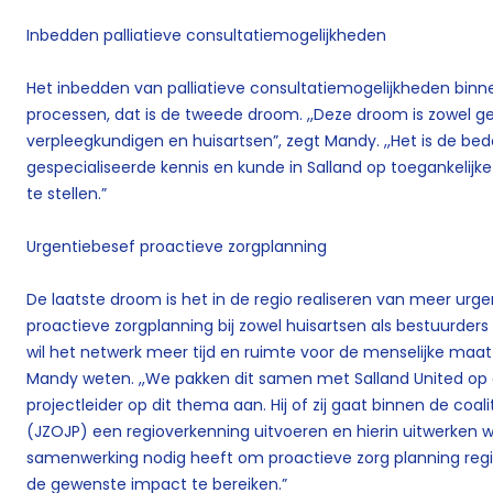
Inbedden palliatieve consultatiemogelijkheden
Het inbedden van palliatieve consultatiemogelijkheden binn
processen, dat is de tweede droom. ,,Deze droom is zowel g
verpleegkundigen en huisartsen”, zegt Mandy. ,,Het is de be
gespecialiseerde kennis en kunde in Salland op toegankelijk
te stellen.”
Urgentiebesef proactieve zorgplanning
De laatste droom is het in de regio realiseren van meer u
proactieve zorgplanning bij zowel huisartsen als bestuurders 
wil het netwerk meer tijd en ruimte voor de menselijke maat in
Mandy weten. ,,We pakken dit samen met Salland United op 
projectleider op dit thema aan. Hij of zij gaat binnen de coalit
(JZOJP) een regioverkenning uitvoeren en hierin uitwerken 
samenwerking nodig heeft om proactieve zorg planning reg
de gewenste impact te bereiken.”