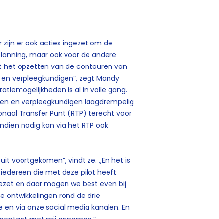
r zijn er ook acties ingezet om de
planning, maar ook voor de andere
met het opzetten van de contouren van
 en verpleegkundigen”, zegt Mandy
atiemogelijkheden is al in volle gang.
nden en verpleegkundigen laagdrempelig
onaal Transfer Punt (RTP) terecht voor
Indien nodig kan via het RTP ook
uit voortgekomen”, vindt ze. ,,En het is
l iedereen die met deze pilot heeft
zet en daar mogen we best even bij
e ontwikkelingen rond de drie
 en via onze social media kanalen. En
k contact met mij opnemen.”