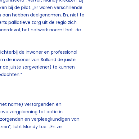
n bij de pilot. ,,Er waren verschillende
ls aan hebben deelgenomen, En, niet te
s palliatieve zorg uit de regio zich
waardevol, het netwerk noemt het de
dichterbij de inwoner en professional
om de inwoner van Salland de juiste
or de juiste zorgverlener) te kunnen
edachten.”
 (met name) verzorgenden en
eve zorgplanning tot actie in
erzorgenden en verpleegkundigen van
ien”, licht Mandy toe. ,,En ze