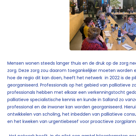
Mensen wonen steeds langer thuis en de druk op de zorg nee
zorg. Deze zorg zou daarom toegankelijker moeten worden e
hoe de regio dit kan doen, heeft het netwerk in 2022 is de pil
georganiseerd. Professionals op het gebied van palliatieve 
professionals hebben met elkaar een verkenningstocht geda
palliatieve specialistische kennis en kunde in Salland zo van
professional en de inwoner kan worden georganiseerd. Hieru
ontwikkelen van scholing, het inbedden van palliatieve consu
en het kweken van urgentiebesef voor proactieve zorgplann
,,Het netwerk heeft in de pilot een aantal bijeenkomsten geo