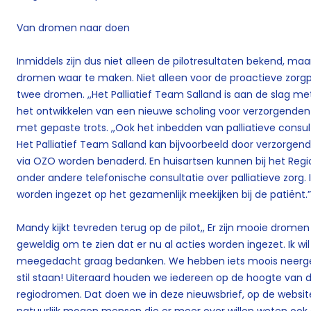
Van dromen naar doen
Inmiddels zijn dus niet alleen de pilotresultaten bekend, maa
dromen waar te maken. Niet alleen voor de proactieve zorg
twee dromen. ,,Het Palliatief Team Salland is aan de slag 
het ontwikkelen van een nieuwe scholing voor verzorgenden
met gepaste trots. ,,Ook het inbedden van palliatieve consult
Het Palliatief Team Salland kan bijvoorbeeld door verzorge
via OZO worden benaderd. En huisartsen kunnen bij het Regi
onder andere telefonische consultatie over palliatieve zorg. 
worden ingezet op het gezamenlijk meekijken bij de patiënt.”
Mandy kijkt tevreden terug op de pilot,, Er zijn mooie dromen 
geweldig om te zien dat er nu al acties worden ingezet. Ik wi
meegedacht graag bedanken. We hebben iets moois neerge
stil staan! Uiteraard houden we iedereen op de hoogte van d
regiodromen. Dat doen we in deze nieuwsbrief, op de website
natuurlijk mogen mensen die er meer over willen weten oo