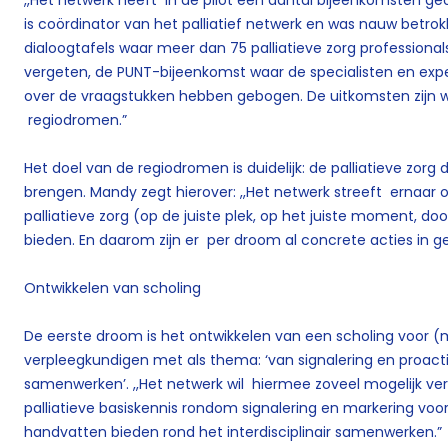
is coördinator van het palliatief netwerk en was nauw betrokke
dialoogtafels waar meer dan 75 palliatieve zorg professiona
vergeten, de PUNT-bijeenkomst waar de specialisten en expert
over de vraagstukken hebben gebogen. De uitkomsten zijn 
regiodromen.”
Het doel van de regiodromen is duidelijk: de palliatieve zorg 
brengen. Mandy zegt hierover: ,,Het netwerk streeft ernaar 
palliatieve zorg (op de juiste plek, op het juiste moment, do
bieden. En daarom zijn er per droom al concrete acties in g
Ontwikkelen van scholing
De eerste droom is het ontwikkelen van een scholing voor
verpleegkundigen met als thema: ‘van signalering en proacti
samenwerken’. ,,Het netwerk wil hiermee zoveel mogelijk v
palliatieve basiskennis rondom signalering en markering voorz
handvatten bieden rond het interdisciplinair samenwerken.”