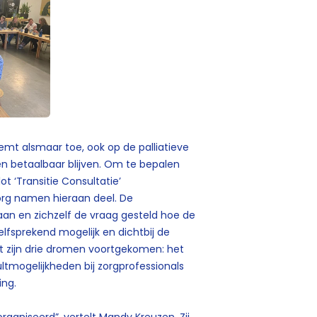
mt alsmaar toe, ook op de palliatieve
n betaalbaar blijven. Om te bepalen
ot ‘Transitie Consultatie’
zorg namen hieraan deel. De
an en zichzelf de vraag gesteld hoe de
zelfsprekend mogelijk en dichtbij de
it zijn drie dromen voortgekomen: het
ltmogelijkheden bij zorgprofessionals
ing.
rganiseerd”, vertelt Mandy Kreuzen. Zij