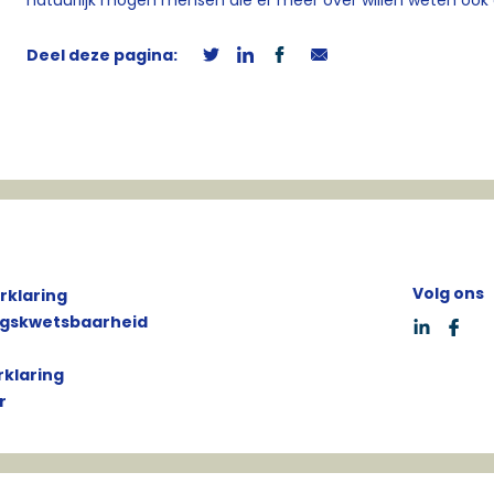
Deel deze pagina:
Volg ons
rklaring
ngskwetsbaarheid
klaring
r