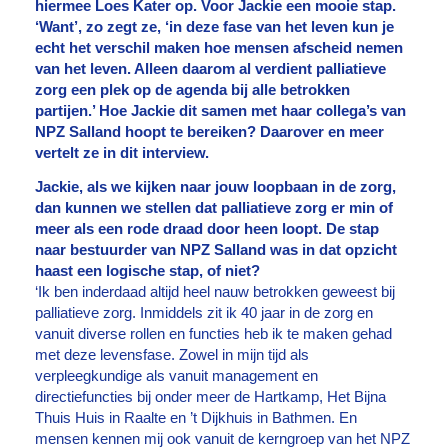
hiermee Loes Kater op. Voor Jackie een mooie stap.
‘Want’, zo zegt ze, ‘in deze fase van het leven kun je
echt het verschil maken hoe mensen afscheid nemen
van het leven. Alleen daarom al verdient palliatieve
zorg een plek op de agenda bij alle betrokken
partijen.’ Hoe Jackie dit samen met haar collega’s van
NPZ Salland hoopt te bereiken? Daarover en meer
vertelt ze in dit interview.
Jackie, als we kijken naar jouw loopbaan in de zorg,
dan kunnen we stellen dat palliatieve zorg er min of
meer als een rode draad door heen loopt. De stap
naar bestuurder van NPZ Salland was in dat opzicht
haast een logische stap, of niet?
‘Ik ben inderdaad altijd heel nauw betrokken geweest bij
palliatieve zorg. Inmiddels zit ik 40 jaar in de zorg en
vanuit diverse rollen en functies heb ik te maken gehad
met deze levensfase. Zowel in mijn tijd als
verpleegkundige als vanuit management en
directiefuncties bij onder meer de Hartkamp, Het Bijna
Thuis Huis in Raalte en ’t Dijkhuis in Bathmen. En
mensen kennen mij ook vanuit de kerngroep van het NPZ