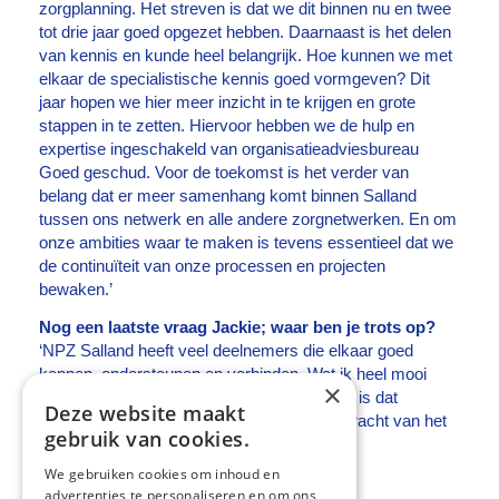
zorgplanning. Het streven is dat we dit binnen nu en twee
tot drie jaar goed opgezet hebben. Daarnaast is het delen
van kennis en kunde heel belangrijk. Hoe kunnen we met
elkaar de specialistische kennis goed vormgeven? Dit
jaar hopen we hier meer inzicht in te krijgen en grote
stappen in te zetten. Hiervoor hebben we de hulp en
expertise ingeschakeld van organisatieadviesbureau
Goed geschud. Voor de toekomst is het verder van
belang dat er meer samenhang komt binnen Salland
tussen ons netwerk en alle andere zorgnetwerken. En om
onze ambities waar te maken is tevens essentieel dat we
de continuïteit van onze processen en projecten
bewaken.’
Nog een laatste vraag Jackie; waar ben je trots op?
‘NPZ Salland heeft veel deelnemers die elkaar goed
kennen, ondersteunen en verbinden. Wat ik heel mooi
×
vind om te zien en waar ik ook trots op ben, is dat
Deze website maakt
iedereen heel betrokken is. Dat is echt de kracht van het
gebruik van cookies.
netwerk.’
We gebruiken cookies om inhoud en
advertenties te personaliseren en om ons