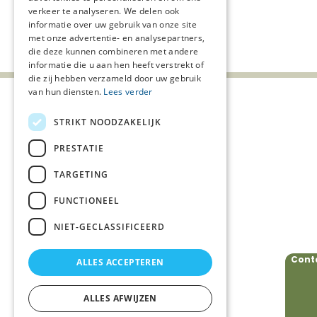
verkeer te analyseren. We delen ook
informatie over uw gebruik van onze site
Deel deze pagina:
met onze advertentie- en analysepartners,
die deze kunnen combineren met andere
informatie die u aan hen heeft verstrekt of
die zij hebben verzameld door uw gebruik
van hun diensten.
Lees verder
STRIKT NOODZAKELIJK
Privacyverklaring
PRESTATIE
Beveiligingskwetsbaarheid
TARGETING
melden
Cookieverklaring
FUNCTIONEEL
Disclaimer
NIET-GECLASSIFICEERD
Cont
ALLES ACCEPTEREN
Volg ons
ALLES AFWIJZEN