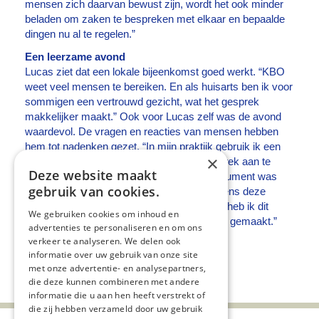
mensen zich daarvan bewust zijn, wordt het ook minder
beladen om zaken te bespreken met elkaar en bepaalde
dingen nu al te regelen.”
Een leerzame avond
Lucas ziet dat een lokale bijeenkomst goed werkt. “KBO
weet veel mensen te bereiken. En als huisarts ben ik voor
sommigen een vertrouwd gezicht, wat het gesprek
makkelijker maakt.” Ook voor Lucas zelf was de avond
waardevol. De vragen en reacties van mensen hebben
hem tot nadenken gezet. “In mijn praktijk gebruik ik een
×
wensendocument als kapstok om het gesprek aan te
Deze website maakt
gaan over proactieve zorg planning. Dit document was
gebruik van cookies.
best lijvig en formeel. Met de kennis die tijdens deze
bijeenkomst in Mariënheem heb opgedaan, heb ik dit
We gebruiken cookies om inhoud en
document korter, bondiger en toegankelijker gemaakt.”
advertenties te personaliseren en om ons
verkeer te analyseren. We delen ook
informatie over uw gebruik van onze site
Deel deze pagina:
met onze advertentie- en analysepartners,
die deze kunnen combineren met andere
informatie die u aan hen heeft verstrekt of
die zij hebben verzameld door uw gebruik