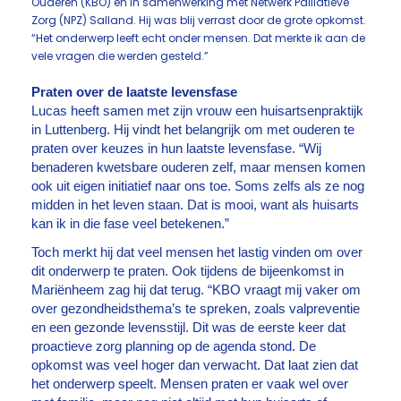
Ouderen (KBO) en in samenwerking met Netwerk Palliatieve
Zorg (NPZ) Salland. Hij was blij verrast door de grote opkomst.
“Het onderwerp leeft echt onder mensen. Dat merkte ik aan de
vele vragen die werden gesteld.”
Praten over de laatste levensfase
Lucas heeft samen met zijn vrouw een huisartsenpraktijk
in Luttenberg. Hij vindt het belangrijk om met ouderen te
praten over keuzes in hun laatste levensfase. “Wij
benaderen kwetsbare ouderen zelf, maar mensen komen
ook uit eigen initiatief naar ons toe. Soms zelfs als ze nog
midden in het leven staan. Dat is mooi, want als huisarts
kan ik in die fase veel betekenen.”
Toch merkt hij dat veel mensen het lastig vinden om over
dit onderwerp te praten. Ook tijdens de bijeenkomst in
Mariënheem zag hij dat terug. “KBO vraagt mij vaker om
over gezondheidsthema’s te spreken, zoals valpreventie
en een gezonde levensstijl. Dit was de eerste keer dat
proactieve zorg planning op de agenda stond. De
opkomst was veel hoger dan verwacht. Dat laat zien dat
het onderwerp speelt. Mensen praten er vaak wel over