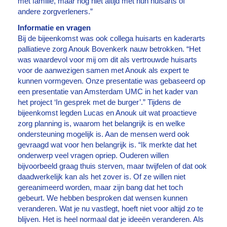
met familie, maar nog niet altijd met hun huisarts of
andere zorgverleners.”
Informatie en vragen
Bij de bijeenkomst was ook collega huisarts en kaderarts
palliatieve zorg Anouk Bovenkerk nauw betrokken. “Het
was waardevol voor mij om dit als vertrouwde huisarts
voor de aanwezigen samen met Anouk als expert te
kunnen vormgeven. Onze presentatie was gebaseerd op
een presentatie van Amsterdam UMC in het kader van
het project ‘In gesprek met de burger’.” Tijdens de
bijeenkomst legden Lucas en Anouk uit wat proactieve
zorg planning is, waarom het belangrijk is en welke
ondersteuning mogelijk is. Aan de mensen werd ook
gevraagd wat voor hen belangrijk is. “Ik merkte dat het
onderwerp veel vragen opriep. Ouderen willen
bijvoorbeeld graag thuis sterven, maar twijfelen of dat ook
daadwerkelijk kan als het zover is. Of ze willen niet
gereanimeerd worden, maar zijn bang dat het toch
gebeurt. We hebben besproken dat wensen kunnen
veranderen. Wat je nu vastlegt, hoeft niet voor altijd zo te
blijven. Het is heel normaal dat je ideeën veranderen. Als