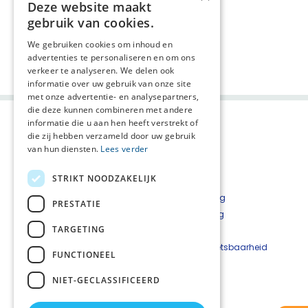
Deze website maakt
gebruik van cookies.
We gebruiken cookies om inhoud en
Deel deze pagina:
advertenties te personaliseren en om ons
verkeer te analyseren. We delen ook
informatie over uw gebruik van onze site
met onze advertentie- en analysepartners,
die deze kunnen combineren met andere
informatie die u aan hen heeft verstrekt of
die zij hebben verzameld door uw gebruik
van hun diensten.
Lees verder
STRIKT NOODZAKELIJK
Privacyverklaring
PRESTATIE
Cookieverklaring
TARGETING
Disclaimer
Beveiligingskwetsbaarheid
FUNCTIONEEL
melden
NIET-GECLASSIFICEERD
Contact
Netwerkcoördinator: Willemien Schep