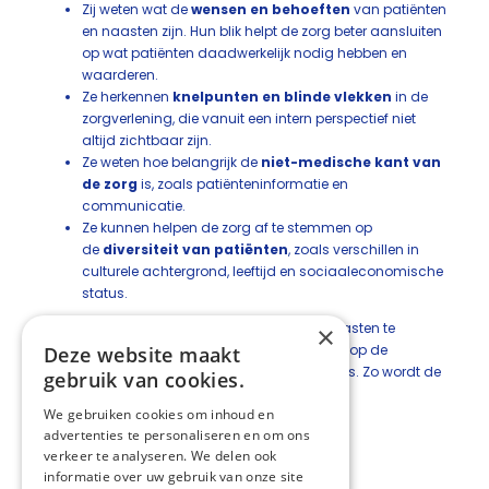
Zij weten wat de
wensen en behoeften
van patiënten
en naasten zijn. Hun blik helpt de zorg beter aansluiten
op wat patiënten daadwerkelijk nodig hebben en
waarderen.
Ze herkennen
knelpunten en blinde vlekken
in de
zorgverlening, die vanuit een intern perspectief niet
altijd zichtbaar zijn.
Ze weten hoe belangrijk de
niet-medische kant van
de zorg
is, zoals patiënteninformatie en
communicatie.
Ze kunnen helpen de zorg af te stemmen op
de
diversiteit van patiënten
, zoals verschillen in
culturele achtergrond, leeftijd en sociaaleconomische
status.
Door actief naar de stem van patiënten en naasten te
×
luisteren, kan de zorg beter worden afgestemd op de
Deze website maakt
behoeften van degenen waarvoor ze bedoeld is. Zo wordt de
gebruik van cookies.
zorg mensgerichter en kwalitatief beter.
We gebruiken cookies om inhoud en
Deel deze pagina:
advertenties te personaliseren en om ons
verkeer te analyseren. We delen ook
informatie over uw gebruik van onze site