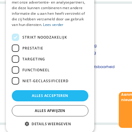
met onze advertentie- en analysepartners,
die deze kunnen combineren met andere
informatie die u aan hen heeft verstrekt of
die zij hebben verzameld door uw gebruik
van hun diensten.
Lees verder
STRIKT NOODZAKELIJK
Privacyverklaring
PRESTATIE
Cookieverklaring
TARGETING
Disclaimer
Beveiligingskwetsbaarheid
FUNCTIONEEL
melden
NIET-GECLASSIFICEERD
Contact
Netwerkcoördinator: Willemien Schep
Aanm
ALLES ACCEPTEREN
T:
06 - 36 183 680
nieuw
M:
w.schep@willemholtrophospice.nl
Aanmelden nieuwsbrief
ALLES AFWIJZEN
DETAILS WEERGEVEN