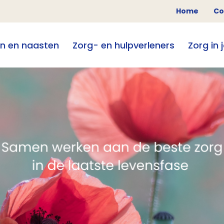
Home
Co
en en naasten
Zorg- en hulpverleners
Zorg in 