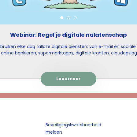
Webinar: Regel je digitale nalatenschap
ruiken elke dag talloze digitale diensten: van e-mail en social
 online bankieren, supermarktapps, digitale kranten, cloudopsla
ingdiensten als Spotify en Netflix. Maar wat gebeurt daarmee als
meer bent? En wat komt er op nabestaanden af wanneer zij de di
en van een overleden naaste moeten afhandelen? In dit prakti
nar krijg je concrete handvatten om je digitale nalatenschap go
Lees meer
gelen én inzicht in wat er na een overlijden geregeld moet word
Beveiligingskwetsbaarheid
melden