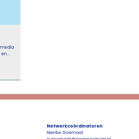
Scholing ‘Bewust stoppen met eten e
e media
Als zorgverlener kun je te maken krijgen met patië
g en
stoppen met eten en drinken om het levenseinde 
 jij er
Het is van groot belang dat je hen goed kunt inf
gitale
begeleiden, en dat je passende palliatie
sche
ed te
Lees meer
en.
Netwerkcoördinatoren
Nienke Goemaat