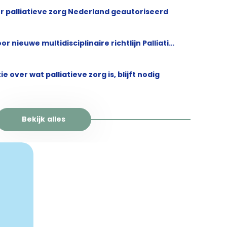
r palliatieve zorg Nederland geautoriseerd
Knelpuntenenquête voor nieuwe multidisciplinaire richtlijn Palliatieve zorg bij eindstadium leverziekten
 over wat palliatieve zorg is, blijft nodig
Bekijk alles