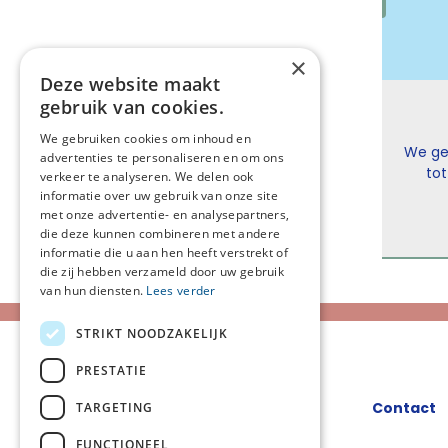
×
Deze website maakt
gebruik van cookies.
tervensfase 25 november 2026
We gebruiken cookies om inhoud en
ich op het bieden van zorg in de stervensfase, de
We geb
advertenties te personaliseren en om ons
van iemand die sterft, de begeleiding van naasten
tot
verkeer te analyseren. We delen ook
doen om goed samen te werken met je collega's rond
stream
informatie over uw gebruik van onze site
choling aan bod
niet 
met onze advertentie- en analysepartners,
die deze kunnen combineren met andere
ensfase en welke
zak
informatie die u aan hen heeft verstrekt of
en 'normaal' sterfproces? Welke symptomen zijn
Lees meer
webi
die zij hebben verzameld door uw gebruik
 te doen omdat deze niet bij het normale sterven
re
van hun diensten.
Lees verder
je collega's samen rond het stervensproces van een
kun je zeggen tegen naasten die betrokken zijn bij
STRIKT NOODZAKELIJK
een sterfbed?
PRESTATIE
Contact
TARGETING
FUNCTIONEEL