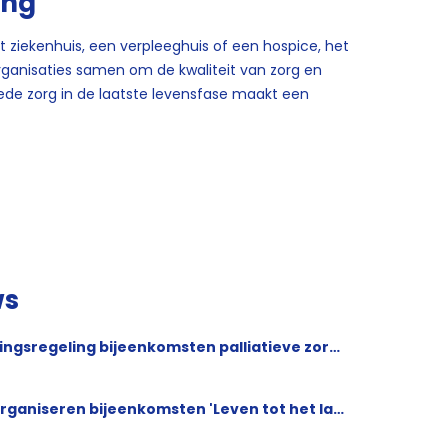
ing
het ziekenhuis, een verpleeghuis of een hospice, het
rganisaties samen om de kwaliteit van zorg en
ede zorg in de laatste levensfase maakt een
ws
Nieuwe ronde stimuleringsregeling bijeenkomsten palliatieve zorg - AANVRAAG GESLOTEN
Stimuleringsregeling organiseren bijeenkomsten 'Leven tot het laatst' 2026 (aanvraag gesloten)