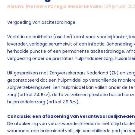
Nieuws
Netwerk PZ regio Gelderse Vallei
29 januari 20
Vergoeding van ascitesdrainage
Vocht in de buikholte (ascites) komt vaak voor bij kanker, le
leverader, verlaagd serumeiwit of een infectie. Behandeling 
herhaalde punctie of een permanente ascitesdrainage. Afhan
vergoeding onder de prestaties hulpmiddelenzorg, huisartse
Uit gesprekken met Zorgverzekeraars Nederland (ZN) en zorg
geconstateerd dat een hulpmiddel op verschillende manieren
Zorgverzekeringswet. Een hulpmiddel kan vallen onder de te
zorg (artikel 2.4 Bzv), de te verzekeren prestatie huisartsenz
hulpmiddelenzorg (artikel 2.9 Bzv).
Conclusie: een afbakening van verantwoordelijkheden
De afbakening van verantwoordelijkheden is niet altijd duidel
waaronder een hulpmiddel valt, zijn verschillende partijen v