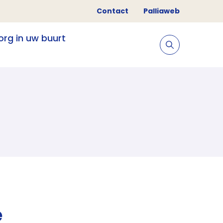
Contact
Palliaweb
org in uw buurt
e