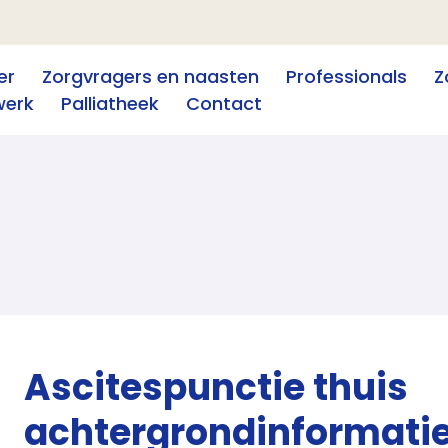
er
Zorgvragers en naasten
Professionals
Z
werk
Palliatheek
Contact
Ascitespunctie thuis
achtergrondinformati