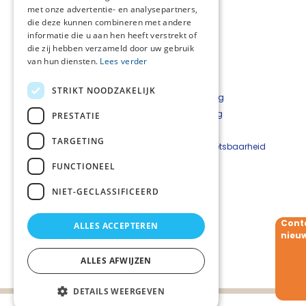
met onze advertentie- en analysepartners,
die deze kunnen combineren met andere
informatie die u aan hen heeft verstrekt of
die zij hebben verzameld door uw gebruik
van hun diensten.
Lees verder
STRIKT NOODZAKELIJK
Privacyverklaring
Cookieverklaring
PRESTATIE
Disclaimer
TARGETING
Beveiligingskwetsbaarheid
melden
FUNCTIONEEL
NIET-GECLASSIFICEERD
Contact
Netwerkcoördinator:
Willemien Schep
Cont
ALLES ACCEPTEREN
T:
06 - 10 288 650
nieuw
E:
Willemien.Schep@beweging3.nl
ALLES AFWIJZEN
DETAILS WEERGEVEN