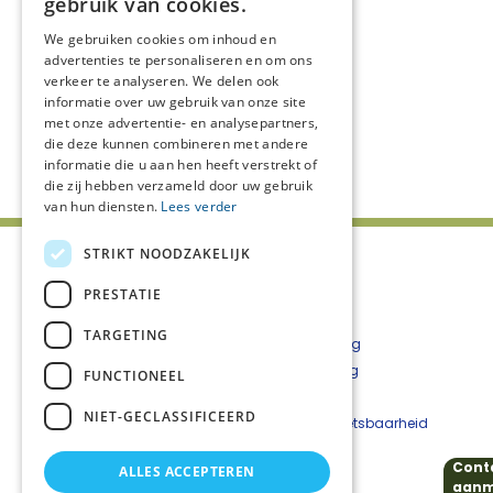
gebruik van cookies.
We gebruiken cookies om inhoud en
advertenties te personaliseren en om ons
verkeer te analyseren. We delen ook
informatie over uw gebruik van onze site
met onze advertentie- en analysepartners,
die deze kunnen combineren met andere
Deel deze pagina:
informatie die u aan hen heeft verstrekt of
die zij hebben verzameld door uw gebruik
van hun diensten.
Lees verder
STRIKT NOODZAKELIJK
PRESTATIE
TARGETING
Patiënten en naasten
Privacyverklaring
Zorgverleners
Cookieverklaring
FUNCTIONEEL
Zorg in uw regio
Disclaimer
NIET-GECLASSIFICEERD
Het Netwerk
Beveiligingskwetsbaarheid
Nieuws
melden
Cont
ALLES ACCEPTEREN
aanm