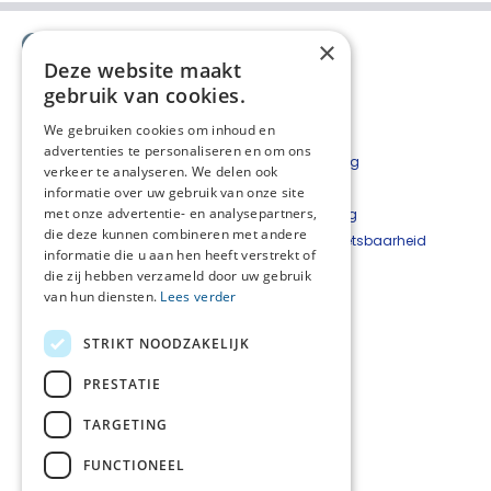
×
Deze website maakt
gebruik van cookies.
We gebruiken cookies om inhoud en
advertenties te personaliseren en om ons
Contact
Privacyverklaring
verkeer te analyseren. We delen ook
Bestelformulier
Disclaimer
informatie over uw gebruik van onze site
met onze advertentie- en analysepartners,
Nieuwsbrief
Cookieverklaring
die deze kunnen combineren met andere
Beveiligingskwetsbaarheid
informatie die u aan hen heeft verstrekt of
melden
die zij hebben verzameld door uw gebruik
van hun diensten.
Lees verder
Netwerkcoördinator
West-Achterhoek
STRIKT NOODZAKELIJK
Hetty Top
T
06 - 22 24 33 93
PRESTATIE
E
hetty@hettytop.nl
TARGETING
Netwerkcoördinator
Oost-Achterhoek
FUNCTIONEEL
Jessica Verboom