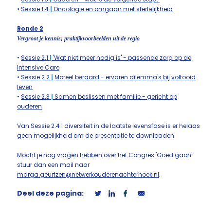
•
Sessie 1.4
|
Oncologie en omgaan met sterfelijkheid
Ronde 2
Vergroot je kennis; praktijkvoorbeelden uit de regio
•
Sessie 2.1
|
'Wat niet meer nodig is' - passende zorg op de
Intensive Care
•
Sessie 2.2
|
Moreel beraard - ervaren dilemma's bij voltooid
leven
•
Sessie 2.3
|
Samen beslissen met familie - gericht op
ouderen
Van Sessie 2.4 | diversiteit in de laatste levensfase is er helaas
geen mogelijkheid om de presentatie te downloaden.
Mocht je nog vragen hebben over het Congres 'Goed gaon'
stuur dan een mail naar
marga.geurtzen@netwerkouderenachterhoek.nl
.
Deel deze pagina: