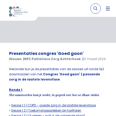
Presentaties congres 'Goed gaon'
Nieuws
NPZ Palliatieve Zorg Achterhoek
21 maart 2024
Hieronder kun je de presentaties van de sessies uit ronde 1&2
downloaden van het
Congres 'Goed gaon' | passende
zorg in de laatste levensfase
Ronde 1
Met samenwerken kom je verder; in gesprek over hoe we elkaar vinden
•
Sessie 1.1
|
COPD - goede zorg in de laatste levensfase
•
Sessie 1.2
|
Toekomstgesprekken bij hartfalen
•
Sessie 1.3
|
Ouderen - wat is de volgende stap?