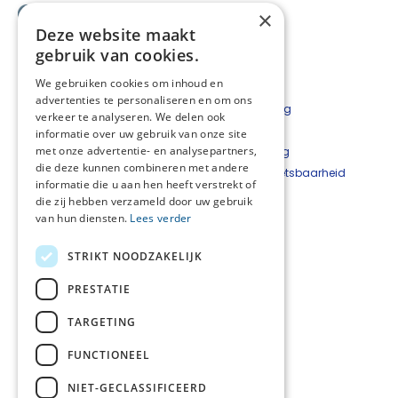
×
Deze website maakt
gebruik van cookies.
We gebruiken cookies om inhoud en
advertenties te personaliseren en om ons
Contact
Privacyverklaring
verkeer te analyseren. We delen ook
Bestelformulier
Disclaimer
informatie over uw gebruik van onze site
met onze advertentie- en analysepartners,
Nieuwsbrief
Cookieverklaring
die deze kunnen combineren met andere
Beveiligingskwetsbaarheid
informatie die u aan hen heeft verstrekt of
melden
die zij hebben verzameld door uw gebruik
van hun diensten.
Lees verder
Netwerkcoördinator
West-Achterhoek
STRIKT NOODZAKELIJK
Hetty Top
T
06 - 22 24 33 93
PRESTATIE
E
hetty@hettytop.nl
TARGETING
Netwerkcoördinator
Oost-Achterhoek
FUNCTIONEEL
Jessica Verboom
T
06 - 11 42 70 37
NIET-GECLASSIFICEERD
E
j.verboom@skbwinterswijk.nl