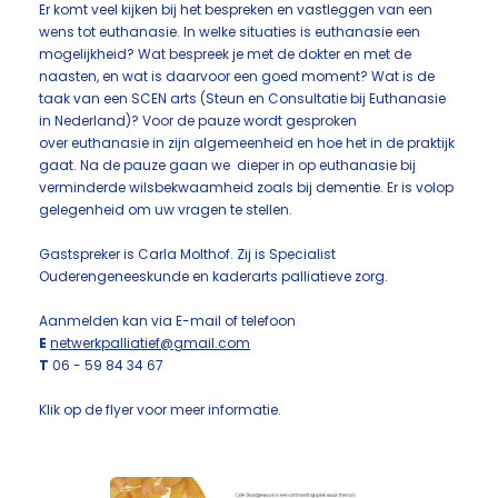
Er komt veel kijken bij het bespreken en vastleggen van een
wens tot euthanasie. In welke situaties is euthanasie een
mogelijkheid? Wat bespreek je met de dokter en met de
naasten, en wat is daarvoor een goed moment? Wat is de
taak van een SCEN arts (Steun en Consultatie bij Euthanasie
in Nederland)? Voor de pauze wordt gesproken
over euthanasie in zijn algemeenheid en hoe het in de praktijk
gaat. Na de pauze gaan we dieper in op euthanasie bij
verminderde wilsbekwaamheid zoals bij dementie. Er is volop
gelegenheid om uw vragen te stellen.
Gastspreker is Carla Molthof. Zij is Specialist
Ouderengeneeskunde en kaderarts palliatieve zorg.
Aanmelden kan via E-mail of telefoon
E
netwerkpalliatief@gmail.com
T
06 - 59 84 34 67
Klik op de flyer voor meer informatie.