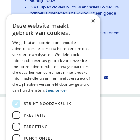
Richtlijn rouw
LSV Hulp en advies bij rouw en verlies Folder: Uw
partner is overleden. Of uw kind. Of een goede
×
vriend…
Deze website maakt
Folder: een dierbare verliezen
gebruik van cookies.
Toolbox: Suggesties voor vormen van afscheid
en herdenken
We gebruiken cookies om inhoud en
IKNL: een dierbare verliezen
advertenties te personaliseren en om ons
verkeer te analyseren. We delen ook
informatie over uw gebruik van onze site
met onze advertentie- en analysepartners,
Terug naar het levenspad
die deze kunnen combineren met andere
Deel deze pagina:
informatie die u aan hen heeft verstrekt of
die zij hebben verzameld door uw gebruik
van hun diensten.
Lees verder
STRIKT NOODZAKELIJK
PRESTATIE
TARGETING
FUNCTIONEEL