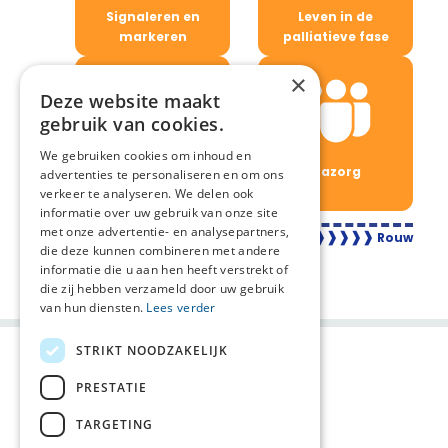
Signaleren en
Leven in de
markeren
palliatieve fase
×
Deze website maakt
gebruik van cookies.
We gebruiken cookies om inhoud en
Laatste
Nazorg
advertenties te personaliseren en om ons
levensfase
verkeer te analyseren. We delen ook
informatie over uw gebruik van onze site
met onze advertentie- en analysepartners,
❱❱❱❱❱❱❱❱❱❱❱❱❱
Rouw
die deze kunnen combineren met andere
Deel deze pagina:
informatie die u aan hen heeft verstrekt of
die zij hebben verzameld door uw gebruik
van hun diensten.
Lees verder
STRIKT NOODZAKELIJK
PRESTATIE
TARGETING