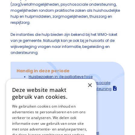
(zorg)verlofmogelijkheden, psychosociale ondersteuning,
mogelijkheden rondom praktische zaken als huishoudelijke
hulp en hulpmiddelen, zorgmogelijkheden, thuiszorg en
respijtzorg.
De instanties die hulp bieden zijn bekend bij het WMO-loket
van je gemeente. Natuurlijk kan je ook bij je huisarts of de
wijkverpleging vragen naar informatie, begeleiding en
ondersteuning.
Handig in deze periode
Huisbezoeken in de palliatieve fase
regionale gids met adressen psychosociale
×
Deze website maakt
ondersteuning
en mantelzorg ondersteuning
Toon Hemans Huis Ede
gebruik van cookies.
Invitée Veenendaal
We gebruiken cookies om inhoud en
Regelhulp
advertenties te personaliseren en om ons
Mantelzorgondersteuning
verkeer te analyseren. We delen ook
Mantelzorg
informatie over uw gebruik van onze site
De Wereld van Verschil
met onze advertentie- en analysepartners,
Netwerk Palliatieve Zorg Gelderse Vallei
die deze kunnen combineren met andere