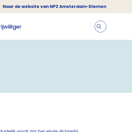
Naar de website van NPZ Amsterdam-Diemen
jwilliger
uidelijk wordt dat het einde dichterbij