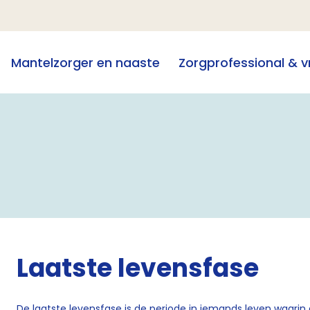
Mantelzorger en naaste
Zorgprofessional & vri
Laatste levensfase
De laatste levensfase is de periode in iemands leven waarin d