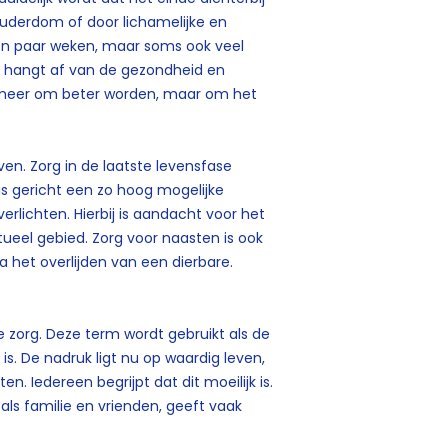
ouderdom of door lichamelijke en
een paar weken, maar soms ook veel
 en hangt af van de gezondheid en
et meer om beter worden, maar om het
even. Zorg in de laatste levensfase
p is gericht een zo hoog mogelijke
erlichten. Hierbij is aandacht voor het
itueel gebied. Zorg voor naasten is ook
na het overlijden van een dierbare.
le zorg. Deze term wordt gebruikt als de
. De nadruk ligt nu op waardig leven,
n. Iedereen begrijpt dat dit moeilijk is.
als familie en vrienden, geeft vaak