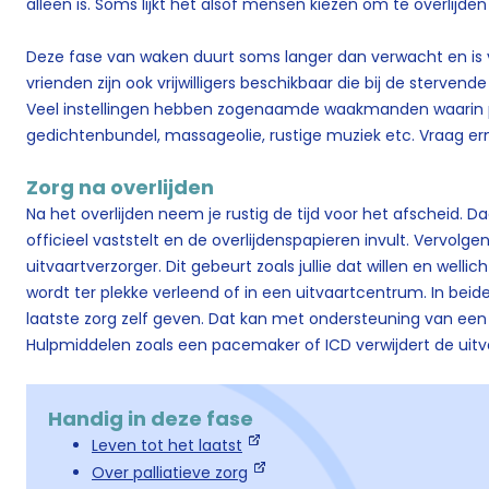
alleen is. Soms lijkt het alsof mensen kiezen om te overlijden a
Deze fase van waken duurt soms langer dan verwacht en is 
vrienden zijn ook vrijwilligers beschikbaar die bij de stervend
Veel instellingen hebben zogenaamde waakmanden waarin p
gedichtenbundel, massageolie, rustige muziek etc. Vraag er
Zorg na overlijden
Na het overlijden neem je rustig de tijd voor het afscheid. Da
officieel vaststelt en de overlijdenspapieren invult. Vervolgen
uitvaartverzorger. Dit gebeurt zoals jullie dat willen en well
wordt ter plekke verleend of in een uitvaartcentrum. In beide 
laatste zorg zelf geven. Dat kan met ondersteuning van een 
Hulpmiddelen zoals een pacemaker of ICD verwijdert de uitv
Handig in deze fase
Leven tot het laatst
Over palliatieve zorg