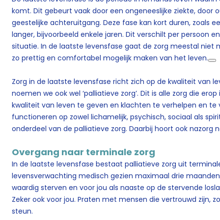
komt. Dit gebeurt vaak door een ongeneeslijke ziekte, door 
geestelijke achteruitgang. Deze fase kan kort duren, zoals 
langer, bijvoorbeeld enkele jaren. Dit verschilt per persoon
situatie. In de laatste levensfase gaat de zorg meestal ni
zo prettig en comfortabel mogelijk maken van het leven.
Zorg in de laatste levensfase richt zich op de kwaliteit van l
noemen we ook wel ‘palliatieve zorg’. Dit is alle zorg die ero
kwaliteit van leven te geven en klachten te verhelpen en te v
functioneren op zowel lichamelijk, psychisch, sociaal als spir
onderdeel van de palliatieve zorg. Daarbij hoort ook nazorg 
Overgang naar terminale zorg
In de laatste levensfase bestaat palliatieve zorg uit termina
levensverwachting medisch gezien maximaal drie maanden is
waardig sterven en voor jou als naaste op de stervende loslate
Zeker ook voor jou. Praten met mensen die vertrouwd zijn, zo
steun.