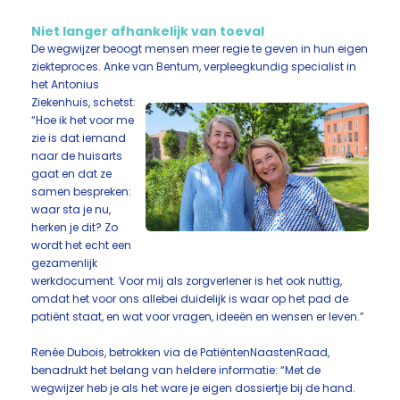
Niet langer afhankelijk van toeval
De wegwijzer beoogt mensen meer regie te geven in hun eigen
ziekteproces. Anke van Bentum,
verpleegkundig specialist in
het Antonius
Ziekenhuis, schetst:
“Hoe ik het voor me
zie is dat iemand
naar de huisarts
gaat en dat ze
samen bespreken:
waar sta je nu,
herken je dit? Zo
wordt het echt een
gezamenlijk
werkdocument. Voor mij als zorgverlener is het ook nuttig,
omdat het voor ons allebei duidelijk is waar op het pad de
patiënt staat, en wat voor vragen, ideeën en wensen er leven.”
Renée Dubois, betrokken via de PatiëntenNaastenRaad,
benadrukt het belang van heldere informatie: “Met de
wegwijzer heb je als het ware je eigen dossiertje bij de hand.