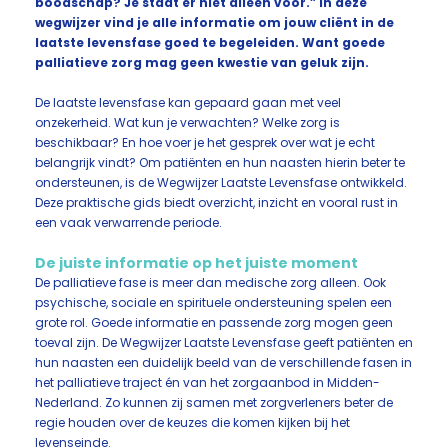
boodschap? Je staat er niet alleen voor.” In deze
wegwijzer vind je alle informatie om jouw cliënt in de
laatste levensfase goed te begeleiden. Want goede
palliatieve zorg mag geen kwestie van geluk zijn.
De laatste levensfase kan gepaard gaan met veel
onzekerheid. Wat kun je verwachten? Welke zorg is
beschikbaar? En hoe voer je het gesprek over wat je echt
belangrijk vindt? Om patiënten en hun naasten hierin beter te
ondersteunen, is de Wegwijzer Laatste Levensfase ontwikkeld.
Deze praktische gids biedt overzicht, inzicht en vooral rust in
een vaak verwarrende periode.
De juiste informatie op het juiste moment
De palliatieve fase is meer dan medische zorg alleen. Ook
psychische, sociale en spirituele ondersteuning spelen een
grote rol. Goede informatie en passende zorg mogen geen
toeval zijn. De Wegwijzer Laatste Levensfase geeft patiënten en
hun naasten een duidelijk beeld van de verschillende fasen in
het palliatieve traject én van het zorgaanbod in Midden-
Nederland. Zo kunnen zij samen met zorgverleners beter de
regie houden over de keuzes die komen kijken bij het
levenseinde.