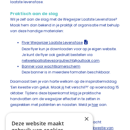
laatste levensfase.
Praktisch aan de slag
Wil je zelf aan de slag met de Wegwijzer Laatste Levensfase?
Maak hem dan bekend in je praktijk of organisatie met behulp
van deze handige materialen:
Flyer Wegwijzer Laatste Levensfase
Deze flyer kun je downloaden voor op je eigen website.
Je kunt de flyer ook gedrukt bestellen via
netwerkpalliatievezorgutrecht@outlook.com
.
Banner voor wachtkamerscherm
Deze banner is in meerdere formaten beschikbaar.
Daarnaast ben je van harte welkom op de inspiratiemiddag
‘Een kwestie van geluk. Maak jij het verschil?!’ op woensdag 15
oktober. Tijdens deze bijeenkomst krijg je praktische
handvatten om de wegwijzer effectief in te zetten in
gesprekken met patiënten en naasten. Meld je
hier
aan.
Achtergrond
×
De Wegwijzer Laatste Levensfase is één van de acht
Deze website maakt
aanbevelingen uit de patiëntenverkenning
Een kwestie van