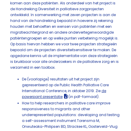
komen aan deze patiënten. Als onderdeel van het project is
de Handreiking Diversiteit in palliatieve zorgprojecten
ontwikkeld. In samenwerking met zeven projecten is aan de
hand van de handreiking bepaald in hoeverre zij rekening
houden met behoeften en wensen van patiënten met een
migratieachtergrond en andere ondervertegenwoordigde
patiëntengroepen en op welke punten verbetering mogelijk is.
Op basis hiervan hebben we voor twee projecten strategieën
bepaald om de projecten diversiteitsensitiever te maken. De
opgedane kennis uit de implementatie van deze strategieën
is bruikbaar voor alle onderzoekers in de palliatieve zorg en is
verzameld in een toolbox.
De (voorlopige) resultaten uit het project zijn
gepresenteerd op de Public Health Palliative Care
International Conference, in oktober 2019. Zie
de
powerpoint presentatie
(in pdf-formaat).
How to help researchers in palliative care improve
responsiveness to migrants and other
underrepresented populations: developing and testing
a self-assessment instrument.Torensma M,
Onwuteaka-Philipsen BD, Strackee KL, Oosterveld-Vlug