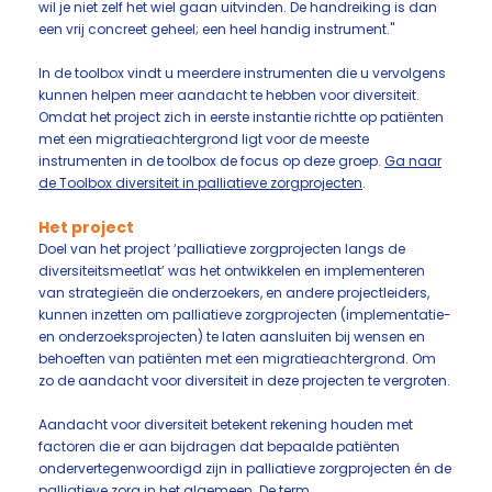
wil je niet zelf het wiel gaan uitvinden. De handreiking is dan
een vrij concreet geheel; een heel handig instrument."
In de toolbox vindt u meerdere instrumenten die u vervolgens
kunnen helpen meer aandacht te hebben voor diversiteit.
Omdat het project zich in eerste instantie richtte op patiënten
met een migratieachtergrond ligt voor de meeste
instrumenten in de toolbox de focus op deze groep.
Ga naar
de Toolbox diversiteit in palliatieve zorgprojecten
.
Het project
Doel van het project ‘palliatieve zorgprojecten langs de
diversiteitsmeetlat’ was het ontwikkelen en implementeren
van strategieën die onderzoekers, en andere projectleiders,
kunnen inzetten om palliatieve zorgprojecten (implementatie-
en onderzoeksprojecten) te laten aansluiten bij wensen en
behoeften van patiënten met een migratieachtergrond. Om
zo de aandacht voor diversiteit in deze projecten te vergroten.
Aandacht voor diversiteit betekent rekening houden met
factoren die er aan bijdragen dat bepaalde patiënten
ondervertegenwoordigd zijn in palliatieve zorgprojecten én de
palliatieve zorg in het algemeen. De term