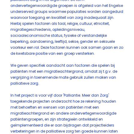
ondervertegenwoordigde groepen is afgeleid van het Engelse
underserved groups waarmee populaties worden aangeduid
waarvoor toegang en kwaliteit van zorg inadequaat zijn.
Hierbij spelen factoren als taal, religie, cultuur, etniciteit,
migratiegeschiedenis, opleidingsniveau,
sociaaleconomische status, fysieke of verstandelijke
beperking, aandoening, leeftijd, sekse, gender en seksuele
voorkeur een rol. Deze factoren kunnen ook samen gaan en zo
de kwetsbare positie van een groep versterken.
We geven specifiek aandacht aan factoren die spelen bij
patiënten met een migratieachtergrond, omdat zij t.g.v. de
vergrijzing in toenemende mate gebruik zullen maken van
palliatieve zorg.
In het project is voor vijf door 'Palliantie. Meer dan Zorg'
toegekende projecten onderzocht hoe ze rekening houden
met behoeften en wensen van patiënten met een
migratieachtergrond en andere ondervertegenwoordigde
patiëntengroepen, en zijn strategieën ontwikkeld en
geïmplementeerd die er aan bijdragen dat projectleiders
verbeteringen in de palliatieve zorg ten goede kunnen laten