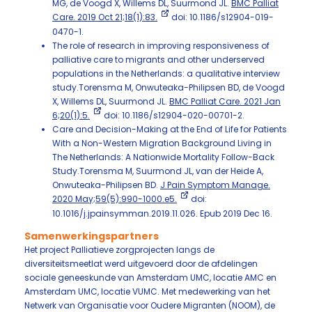
MG, de Voogd X, Willems DL, Suurmond JL.
BMC Palliat
Care. 2019 Oct 21;18(1):83.
doi: 10.1186/s12904-019-
0470-1.
The role of research in improving responsiveness of
palliative care to migrants and other underserved
populations in the Netherlands: a qualitative interview
study.Torensma M, Onwuteaka-Philipsen BD, de Voogd
X, Willems DL, Suurmond JL.
BMC Palliat Care. 2021 Jan
6;20(1):5.
doi: 10.1186/s12904-020-00701-2.
Care and Decision-Making at the End of Life for Patients
With a Non-Western Migration Background Living in
The Netherlands: A Nationwide Mortality Follow-Back
Study.Torensma M, Suurmond JL, van der Heide A,
Onwuteaka-Philipsen BD.
J Pain Symptom Manage.
2020 May;59(5):990-1000.e5.
doi:
10.1016/j.jpainsymman.2019.11.026. Epub 2019 Dec 16.
Samenwerkingspartners
Het project Palliatieve zorgprojecten langs de
diversiteitsmeetlat werd uitgevoerd door de afdelingen
sociale geneeskunde van Amsterdam UMC, locatie AMC en
Amsterdam UMC, locatie VUMC. Met medewerking van het
Netwerk van Organisatie voor Oudere Migranten (NOOM), de