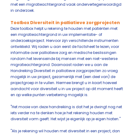
met een migratieachtergrond vaak ondervertegenwoordigd
in onderzoek.
Toolbox Diversiteit in palliatieve zorgprojecten
Deze toolbox helpt u rekening te houden met patiënten met
een migratieachtergrond in uw implementatie- of
onderzoeksproject. Hiervoor zijn verschillende instrumenten
ontwikkeld. Wij raden u aan eerst de factsheet te lezen, voor
informatie over palliatieve zorg en medische beslissingen
rondom het levenseinde bij mensen met een niet-westerse
migratieachtergrond. Daarnaast raden we u aan de
Handreiking Diversiteit in palliatieve zorgprojecten zo vroeg
mogelijk in uw project, gezamenlijk met (een deel van) de
projectgroep in te vullen. Hiermee brengt u in kaart hoeveel
aandacht voor diversiteit u in uw project op dit moment heeft
en op welke punten verbetering mogelijk is.
"Het mooie van deze handreiking is dat het je dwingt nog net
iets verder na te denken hoe je het rekening houden met
diversiteit vorm geeft. Het wijst je eigenlijk op je eigen hiaten."
"Als je rekening wil houden met diversiteit in een project, dan