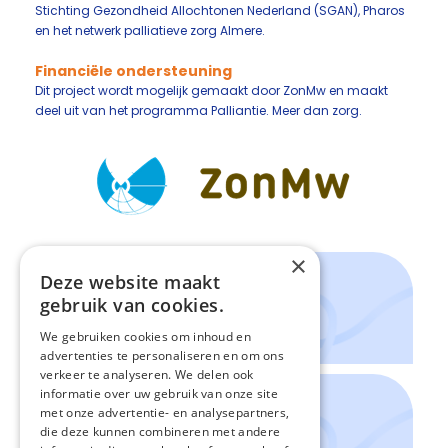
Stichting Gezondheid Allochtonen Nederland (SGAN), Pharos
en het netwerk palliatieve zorg Almere.
Financiële ondersteuning
Dit project wordt mogelijk gemaakt door ZonMw en maakt
deel uit van het programma Palliantie. Meer dan zorg.
×
Deze website maakt
Contact:
Marieke Torensma (onderzoeker)
gebruik van cookies.
Amsterdam UMC
M.torensma@amsterdamumc.nl
We gebruiken cookies om inhoud en
advertenties te personaliseren en om ons
verkeer te analyseren. We delen ook
informatie over uw gebruik van onze site
Contact:
met onze advertentie- en analysepartners,
Jeanine Suurmond, projectleider
die deze kunnen combineren met andere
Amsterdam UMC