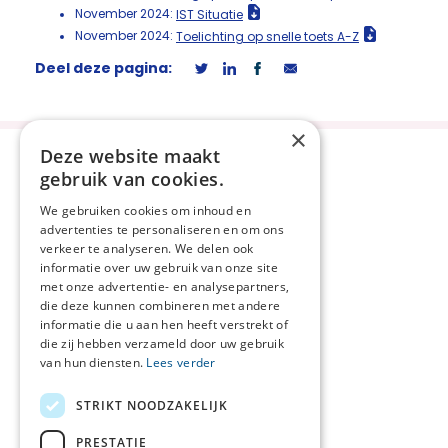
November 2024:
IST Situatie
November 2024:
Toelichting op snelle toets A-Z
Deel deze pagina:
×
Deze website maakt
gebruik van cookies.
We gebruiken cookies om inhoud en
advertenties te personaliseren en om ons
Privacyverklaring
verkeer te analyseren. We delen ook
Disclaimer
informatie over uw gebruik van onze site
met onze advertentie- en analysepartners,
Cookieverklaring
die deze kunnen combineren met andere
Beveiligingskwetsbaarheid
informatie die u aan hen heeft verstrekt of
melden
die zij hebben verzameld door uw gebruik
van hun diensten.
Lees verder
Netwerkcoördinator
Oost-Veluwe
STRIKT NOODZAKELIJK
Berdine Koekoek
T 06 - 36 58 16 51
PRESTATIE