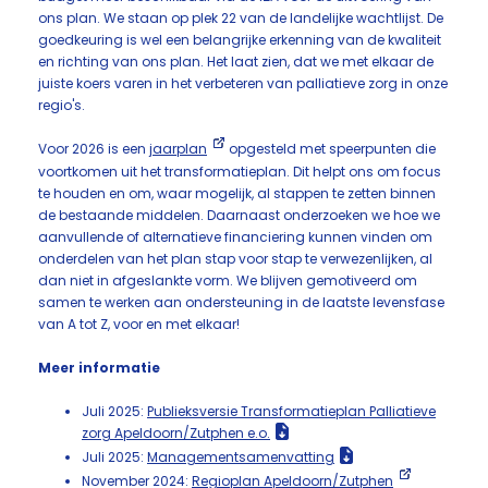
ons plan. We staan op plek 22 van de landelijke wachtlijst. De
goedkeuring is wel een belangrijke erkenning van de kwaliteit
en richting van ons plan. Het laat zien, dat we met elkaar de
juiste koers varen in het verbeteren van palliatieve zorg in onze
regio's.
Voor 2026 is een
jaarplan
opgesteld met speerpunten die
voortkomen uit het transformatieplan. Dit helpt ons om focus
te houden en om, waar mogelijk, al stappen te zetten binnen
de bestaande middelen. Daarnaast onderzoeken we hoe we
aanvullende of alternatieve financiering kunnen vinden om
onderdelen van het plan stap voor stap te verwezenlijken, al
dan niet in afgeslankte vorm. We blijven gemotiveerd om
samen te werken aan ondersteuning in de laatste levensfase
van A tot Z, voor en met elkaar!
Meer informatie
Juli 2025:
Publieksversie Transformatieplan Palliatieve
zorg Apeldoorn/Zutphen e.o.
Juli 2025:
Managementsamenvatting
November 2024:
Regioplan Apeldoorn/Zutphen