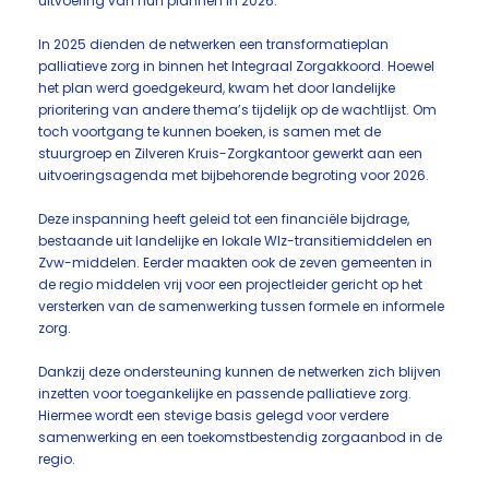
uitvoering van hun plannen in 2026.
In 2025 dienden de netwerken een transformatieplan
palliatieve zorg in binnen het Integraal Zorgakkoord. Hoewel
het plan werd goedgekeurd, kwam het door landelijke
prioritering van andere thema’s tijdelijk op de wachtlijst. Om
toch voortgang te kunnen boeken, is samen met de
stuurgroep en Zilveren Kruis-Zorgkantoor gewerkt aan een
uitvoeringsagenda met bijbehorende begroting voor 2026.
Deze inspanning heeft geleid tot een financiële bijdrage,
bestaande uit landelijke en lokale Wlz-transitiemiddelen en
Zvw-middelen. Eerder maakten ook de zeven gemeenten in
de regio middelen vrij voor een projectleider gericht op het
versterken van de samenwerking tussen formele en informele
zorg.
Dankzij deze ondersteuning kunnen de netwerken zich blijven
inzetten voor toegankelijke en passende palliatieve zorg.
Hiermee wordt een stevige basis gelegd voor verdere
samenwerking en een toekomstbestendig zorgaanbod in de
regio.