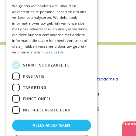
We gebruiken cookies om inhoud en
advertenties te personaliseren en om ons
verkeer te analyseren. We delen ook
informatie over uw gebruik van onze site
Deel deze pagina:
met onze advertentie- en analysepartners,
die deze kunnen combineren met andere
informatie die u aan hen heeft verstrekt of
die zij hebben verzameld door uw gebruik
van hun diensten.
Lees verder
STRIKT NOODZAKELIJK
PRESTATIE
Contact
Beveiligingskwetsbaarheid
Nieuwsbrief
melden
TARGETING
Over het netwerk
Cookieverklaring
FUNCTIONEEL
Disclaimer
Privacyverklaring
NIET-GECLASSIFICEERD
Netwerkcoördinator
Cont
ALLES ACCEPTEREN
Conny Bouwer
Telefoonnummer: 06 28 77 12 17