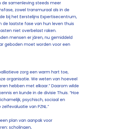
s in de samenleving steeds meer
sfase, zowel transmuraal als in de
de bij het Eerstelijns Expertisecentrum,
in de laatste fase van hun leven thuis
asten niet overbelast raken.
onden mensen er járen, nu gemiddeld
aar geboden moet worden voor een
alliatieve zorg een warm hart toe,
nze organisatie. We weten van hoeveel
leren hebben met elkaar.” Daarom wilde
nnis en kunde in de divisie Thuis. “Hoe
ichamelijk, psychisch, sociaal en
zelfevaluatie van PZNL.”
 een plan van aanpak voor
ren: scholingen,