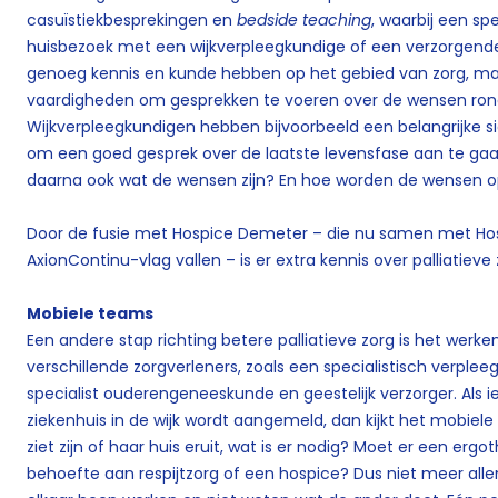
casuïstiekbesprekingen en
bedside teaching
, waarbij een sp
huisbezoek met een wijkverpleegkundige of een verzorgende.
genoeg kennis en kunde hebben op het gebied van zorg, ma
vaardigheden om gesprekken te voeren over de wensen ron
Wijkverpleegkundigen hebben bijvoorbeeld een belangrijke si
om een goed gesprek over de laatste levensfase aan te ga
daarna ook wat de wensen zijn? En hoe worden de wensen 
Door de fusie met Hospice Demeter – die nu samen met Hosp
AxionContinu-vlag vallen – is er extra kennis over palliatieve
Mobiele teams
Een andere stap richting betere palliatieve zorg is het werk
verschillende zorgverleners, zoals een specialistisch verplee
specialist ouderengeneeskunde en geestelijk verzorger. Als 
ziekenhuis in de wijk wordt aangemeld, dan kijkt het mobiele
ziet zijn of haar huis eruit, wat is er nodig? Moet er een erg
behoefte aan respijtzorg of een hospice? Dus niet meer alle