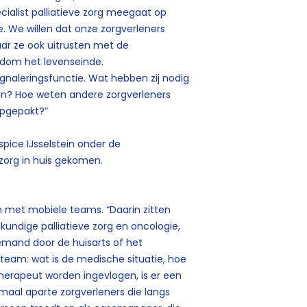
ecialist palliatieve zorg meegaat op
 We willen dat onze zorgverleners
ar ze ook uitrusten met de
dom het levenseinde.
gnaleringsfunctie. Wat hebben zij nodig
an? Hoe weten andere zorgverleners
opgepakt?”
ice IJsselstein onder de
 zorg in huis gekomen.
en met mobiele teams. “Daarin zitten
gkundige palliatieve zorg en oncologie,
iemand door de huisarts of het
 team: wat is de medische situatie, hoe
otherapeut worden ingevlogen, is er een
maal aparte zorgverleners die langs