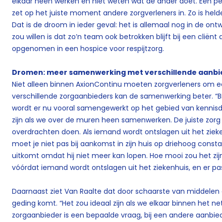
elkaar heen werken en niet weten wat de ander doet. Eén p
zet op het juiste moment andere zorgverleners in. Zo is hel
Dat is de droom in ieder geval: het is allemaal nog in de ont
zou willen is dat zo’n team ook betrokken blijft bij een cliënt als
opgenomen in een hospice voor respijtzorg.
Dromen: meer samenwerking met verschillende aanbi
Niet alleen binnen AxionContinu moeten zorgverleners om ee
verschillende zorgaanbieders kan de samenwerking beter. “B
wordt er nu vooral samengewerkt op het gebied van kennisd
zijn als we over de muren heen samenwerken. De juiste zorg 
overdrachten doen. Als iemand wordt ontslagen uit het ziek
moet je niet pas bij aankomst in zijn huis op driehoog consta
uitkomt omdat hij niet meer kan lopen. Hoe mooi zou het zij
vóórdat iemand wordt ontslagen uit het ziekenhuis, en er 
Daarnaast ziet Van Raalte dat door schaarste van middelen
geding komt. “Het zou ideaal zijn als we elkaar binnen het n
zorgaanbieder is een bepaalde vraag, bij een andere aanbie