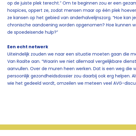
op de juiste plek terecht.” Om te beginnen zou er een gezame
hospices, oppert ze, zodat mensen maar op één plek hoeven 
ze kansen op het gebied van anderhalvelijnszorg. “Hoe ka
chronische aandoening worden opgenomen? Hoe kunnen we e
de spoedeisende hulp?”
Een echt netwerk
Uiteindelijk zouden we naar een situatie moeten gaan die me
Van Raalte aan. “Waarin we niet allemaal vergelijkbare dien
aanvullen. Over de muren heen werken. Dat is een weg die
persoonlijk gezondheidsdossier
zou daarbij ook erg helpen. A
wie het gedeeld wordt, omzeilen we meteen
veel AVG-discus