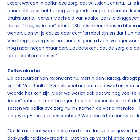
Expert worden in palliatieve zorg, dat wil AxionContinu. “Er i
aandacht voor het belang van goede zorg in de laatste leven
thuissituatie,” vertelt Machteld van Raalte. Ze is leidinggeven
divisie Thuis, bij AxionContinu. “Steeds meer mensen blijven 
wonen. Dan wil je dat ze daar comfortabel zijn en dat hun na
Verpleeghuiszorg is er ook anders gaan uitzien: vroeger wo
nog maar negen maanden. Dat betekent dat de zorg die d
groot deel palliatief is.”
Zelfevaluatie
De bestuurder van AxionContinu, Martin den Hartog, draagt p
vertelt Van Raalte. “Evenals veel andere medewerkers van o
waarde het kan zijn. Maar we weten ook dat we nog veel te 
AxionContinu in kaart brengen hoe het ervoor staat met de ke
zetten we palliatieve zorg nu in? Komen de vier dimensies – l
zingeving – terug in ons aanbod? We gebruikten daarvoor de 
Op dit moment worden de resultaten daarvan uitgewerkt in
deskundigheidsbevordering. “Dat kan op verschillende manie