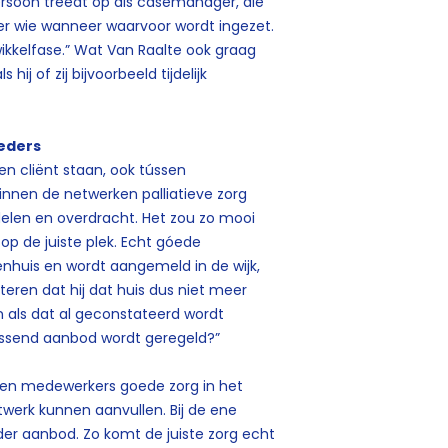
ersoon treedt op als casemanager, die
der wie wanneer waarvoor wordt ingezet.
wikkelfase.” Wat Van Raalte ook graag
 hij of zij bijvoorbeeld tijdelijk
eders
n cliënt staan, ook tússen
innen de netwerken palliatieve zorg
elen en overdracht. Het zou zo mooi
op de juiste plek. Echt góede
enhuis en wordt aangemeld in de wijk,
teren dat hij dat huis dus niet meer
n als dat al geconstateerd wordt
passend aanbod wordt geregeld?”
 en medewerkers goede zorg in het
etwerk kunnen aanvullen. Bij de ene
der aanbod. Zo komt de juiste zorg echt