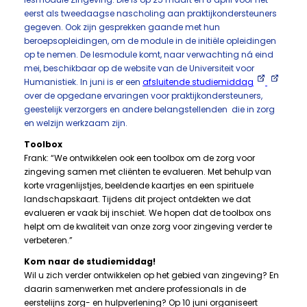
eerst als tweedaagse nascholing aan praktijkondersteuners
gegeven. Ook zijn gesprekken gaande met hun
beroepsopleidingen, om de module in de initiële opleidingen
op te nemen. De lesmodule komt, naar verwachting ná eind
mei, beschikbaar op de website van de Universiteit voor
Humanistiek. In juni is er een
afsluitende studiemiddag
over de opgedane ervaringen voor praktijkondersteuners,
geestelijk verzorgers en andere belangstellenden die in zorg
en welzijn werkzaam zijn.
Toolbox
Frank: “We ontwikkelen ook een toolbox om de zorg voor
zingeving samen met cliënten te evalueren. Met behulp van
korte vragenlijstjes, beeldende kaartjes en een spirituele
landschapskaart. Tijdens dit project ontdekten we dat
evalueren er vaak bij inschiet. We hopen dat de toolbox ons
helpt om de kwaliteit van onze zorg voor zingeving verder te
verbeteren.”
Kom naar de studiemiddag!
Wil u zich verder ontwikkelen op het gebied van zingeving? En
daarin samenwerken met andere professionals in de
eerstelijns zorg- en hulpverlening? Op 10 juni organiseert