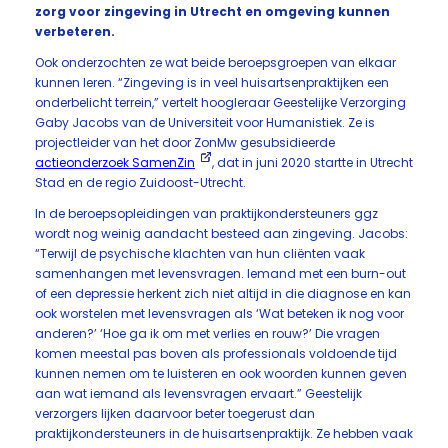
zorg voor zingeving in Utrecht en omgeving kunnen
verbeteren.
Ook onderzochten ze wat beide beroepsgroepen van elkaar
kunnen leren. “Zingeving is in veel huisartsenpraktijken een
onderbelicht terrein,” vertelt hoogleraar Geestelijke Verzorging
Gaby Jacobs van de Universiteit voor Humanistiek. Ze is
projectleider van het door ZonMw gesubsidieerde
actieonderzoek SamenZin
, dat in juni 2020 startte in Utrecht
Stad en de regio Zuidoost-Utrecht.
In de beroepsopleidingen van praktijkondersteuners ggz
wordt nog weinig aandacht besteed aan zingeving. Jacobs:
“Terwijl de psychische klachten van hun cliënten vaak
samenhangen met levensvragen. Iemand met een burn-out
of een depressie herkent zich niet altijd in die diagnose en kan
ook worstelen met levensvragen als ‘Wat beteken ik nog voor
anderen?’ ‘Hoe ga ik om met verlies en rouw?’ Die vragen
komen meestal pas boven als professionals voldoende tijd
kunnen nemen om te luisteren en ook woorden kunnen geven
aan wat iemand als levensvragen ervaart.” Geestelijk
verzorgers lijken daarvoor beter toegerust dan
praktijkondersteuners in de huisartsenpraktijk. Ze hebben vaak