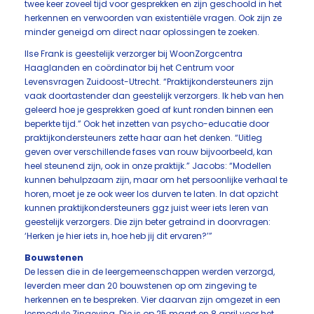
twee keer zoveel tijd voor gesprekken en zijn geschoold in het
herkennen en verwoorden van existentiële vragen. Ook zijn ze
minder geneigd om direct naar oplossingen te zoeken.
Ilse Frank is geestelijk verzorger bij WoonZorgcentra
Haaglanden en coördinator bij het Centrum voor
Levensvragen Zuidoost-Utrecht. “Praktijkondersteuners zijn
vaak doortastender dan geestelijk verzorgers. Ik heb van hen
geleerd hoe je gesprekken goed af kunt ronden binnen een
beperkte tijd.” Ook het inzetten van psycho-educatie door
praktijkondersteuners zette haar aan het denken. “Uitleg
geven over verschillende fases van rouw bijvoorbeeld, kan
heel steunend zijn, ook in onze praktijk.” Jacobs: “Modellen
kunnen behulpzaam zijn, maar om het persoonlijke verhaal te
horen, moet je ze ook weer los durven te laten. In dat opzicht
kunnen praktijkondersteuners ggz juist weer iets leren van
geestelijk verzorgers. Die zijn beter getraind in doorvragen:
‘Herken je hier iets in, hoe heb jij dit ervaren?’”
Bouwstenen
De lessen die in de leergemeenschappen werden verzorgd,
leverden meer dan 20 bouwstenen op om zingeving te
herkennen en te bespreken. Vier daarvan zijn omgezet in een
lesmodule Zingeving. Die is op 25 maart en 8 april voor het