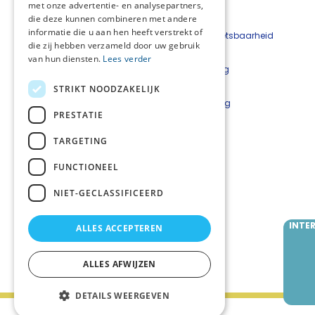
met onze advertentie- en analysepartners,
die deze kunnen combineren met andere
informatie die u aan hen heeft verstrekt of
Beveiligingskwetsbaarheid
die zij hebben verzameld door uw gebruik
melden
van hun diensten.
Lees verder
Cookieverklaring
Disclaimer
STRIKT NOODZAKELIJK
Privacyverklaring
PRESTATIE
Netwerkcoördinatoren
TARGETING
Lars Luijkx
l.luijkx@careyn.nl
FUNCTIONEEL
Mirjam Velting
NIET-GECLASSIFICEERD
m.velting@careyn.nl
INTE
ALLES ACCEPTEREN
Volg ons
ALLES AFWIJZEN
DETAILS WEERGEVEN