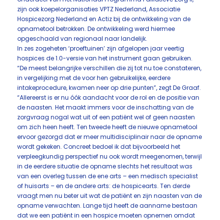
zijn ook koepelorganisaties VPTZ Nederland, Associatie
Hospicezorg Nederland en Actiz bij de ontwikkeling van de
opnametool betrokken. De ontwikkeling werd hiermee
opgeschaald van regionaal naar landelijk.
In zes zogeheten ‘proeftuinen’ zijn afgelopen jaar veertig
hospices de 1.0-versie van het instrument gaan gebruiken.
“De meest belangrijke verschillen die zij tot nu toe constateren,
in vergelijking met de voor hen gebruikelijke, eerdere
intakeprocedure, kwamen neer op drie punten”, zegt De Graaf.
“Allereerst is er nu óók aandacht voor de rol en de positie van
de naasten. Het maakt immers voor de inschatting van de
zorgvraag nogal wat uit of een patiënt wel of geen naasten
om zich heen heeft. Ten tweede heeft de nieuwe opnametool
ervoor gezorgd dat er meer multidisciplinair naar de opname
wordt gekeken. Concreet bedoel ik dat bijvoorbeeld het
verpleegkundig perspectief nu ook wordt meegenomen, terwijl
in de eerdere situatie de opname slechts het resultaat was
van een overleg tussen de ene arts – een medisch specialist
of huisarts – en de andere arts: de hospicearts. Ten derde
vraagt men nu beter uit wat de patiënt en zijn naasten van de
opname verwachten. Lange tijd heeft de aanname bestaan
dat we een patiënt in een hospice moeten opnemen omdat