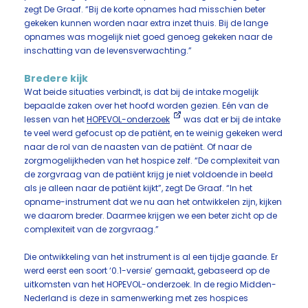
zegt De Graaf. “Bij de korte opnames had misschien beter
gekeken kunnen worden naar extra inzet thuis. Bij de lange
opnames was mogelijk niet goed genoeg gekeken naar de
inschatting van de levensverwachting.”
Bredere kijk
Wat beide situaties verbindt, is dat bij de intake mogelijk
bepaalde zaken over het hoofd worden gezien. Eén van de
lessen van het
HOPEVOL-onderzoek
was dat er bij de intake
te veel werd gefocust op de patiënt, en te weinig gekeken werd
naar de rol van de naasten van de patiënt. Of naar de
zorgmogelijkheden van het hospice zelf. “De complexiteit van
de zorgvraag van de patiënt krijg je niet voldoende in beeld
als je alleen naar de patiënt kijkt”, zegt De Graaf. “In het
opname-instrument dat we nu aan het ontwikkelen zijn, kijken
we daarom breder. Daarmee krijgen we een beter zicht op de
complexiteit van de zorgvraag.”
Die ontwikkeling van het instrument is al een tijdje gaande. Er
werd eerst een soort ‘0.1-versie’ gemaakt, gebaseerd op de
uitkomsten van het HOPEVOL-onderzoek. In de regio Midden-
Nederland is deze in samenwerking met zes hospices