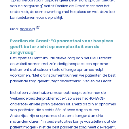
'Opnametool voor hospices geeft beter zicht op complexiteit
van de zorgvraag', vertelt Everlien de Graaf meer over het
onderzoek, de samenwerking met hospices en wat deze tool
kan betekenen voor de praktijk.
Bron:
nppz.org
Everlien de Graaf: “Opnametool voor hospices
geeft beter zicht op complexiteit van de
zorgvraag”
Het Expertise Centrum Palliatieve Zorg van het UMC Utrecht
ontwikkelt samen met zo’n dertig hospices een opname-
instrument dat extreem korte of lange opnames helpt
voorkomen. “Met dit instrument kunnen we patiënten de best
passende zorg geven”, zegt onderzoeker Everlien de Graaf.
Niet alleen ziekenhuizen, maar ook hospices kennen de
‘verkeerde beddenproblematiek’, zo wees het HOPEVOL-
onderzoek enkele jaren geleden uit. Enerzijds zijn er opnames
van patiënten die slechts één of twee dagen duren.
Anderzijds zijn er opnames die soms langer dan drie
maanden duren. “In beide situaties kun je vaststellen dat de
patiënt mogelijk niet de best passende zorg heeft gekregen”,