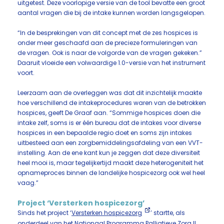
uitgetest. Deze voorlopige versie van de tool bevatte een groot
aantal vragen die bij de intake kunnen worden langsgelopen.
“In de besprekingen van dit concept met de zes hospices is
onder meer geschaafd aan de precieze formuleringen van
de vragen. Ook is naar de volgorde van de vragen gekeken.”
Daaruit vloeide een volwaardige 1.0-versie van het instrument
voort.
Leerzaam aan de overleggen was dat dit inzichtelijk maakte
hoe verschillend de intakeprocedures waren van de betrokken
hospices, geeft De Graaf aan. “Sommige hospices doen die
intake zelf, soms is er één bureau dat de intakes voor diverse
hospices in een bepaalde regio doet en soms zijn intakes
uitbesteed aan een zorgbemiddelingsafdeling van een VVT-
instelling. Aan de ene kant kun je zeggen dat deze diversiteit
heel mooi is, maar tegelijkertijd maakt deze heterogeniteit het
opnameproces binnen de landelijke hospicezorg ook wel heel
vaag.”
Project ‘Versterken hospicezorg’
Sinds het project ‘
Versterken hospicezorg
’ startte, als
onderdeel van het Nationaal Programma Palliatieve Zorg II,