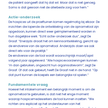
de patiënt aangeeft dat hij dat wil. Maar dat is niet genoeg.
Soms is dat gewoon niet de allerbeste zorg voor hem.”
Actie-onderzoek
De hospices uit de proeftuinen komen regelmatig bij elkaar. De
inzichten die lopende de ontwikkeling van de opnametool zijn
opgedaan, kunnen direct weer geïmplementeerd worden in
hun dagelijkse werk. “Echt actie-onderzoek dus”, zegt De
Graaf. “Enerzijds draait het om kennisontwikkeling, gericht op
de eindversie van de opnametool. Anderzijds doen we ook
direct iets voor de praktijk.”
De eindversie van de tool wordt waarschijnlijk maart/april
volgend jaar opgeleverd. “Alle hospicevoorzieningen kunnen
‘m dan gebruiken, ongeacht hun organisatievorm”, zegt De
Graaf. Of dat ook gebeurt, heeft De Graaf niet in de hand. “Op
dat punt kunnen de koepels een belangrijke rol spelen.”
Fundamentele vraag
Hoewel het intakemoment een belangrijk moment is om de
opnametool te gebruiken, is dat niet het enige moment
waarop hospicemedewerkers de tool kunnen inzetten. “We
richten ons expliciet op het ondersteunen van het