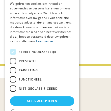
We gebruiken cookies om inhoud en
advertenties te personaliseren en om ons
Netwerkcoördinatoren
verkeer te analyseren. We delen ook
Lars Luijkx
l.luijkx@careyn.nl
informatie over uw gebruik van onze site
met onze advertentie- en analysepartners,
Mirjam Velting
die deze kunnen combineren met andere
m.velting@careyn.nl
informatie die u aan hen heeft verstrekt of
die zij hebben verzameld door uw gebruik
van hun diensten.
Lees verder
Volg ons
STRIKT NOODZAKELIJK
PRESTATIE
TARGETING
Palliaweb 2019 - Heden
FUNCTIONEEL
NIET-GECLASSIFICEERD
ALLES ACCEPTEREN