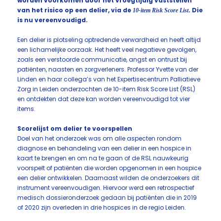
worden voorkomen door het vroegtijdig vaststellen
van het risico op een delier, via de
10-item Risk Score List
. Die
is nu vereenvoudigd.
Een delier is plotseling optredende verwardheid en heeft altijd
een lichamelijke oorzaak. Het heeft veel negatieve gevolgen,
zoals een verstoorde communicatie, angst en ontrust bij
patiënten, naasten en zorgverleners. Professor Yvette van der
Linden en haar collega’s van het Expertisecentrum Palliatieve
Zorg in Leiden onderzochten de 10-item Risk Score List (RSL)
en ontdekten dat deze kan worden vereenvoudigd tot vier
items.
Scorelijst om delier te voorspellen
Doel van het onderzoek was om alle aspecten rondom
diagnose en behandeling van een delier in een hospice in
kaart te brengen en om na te gaan of de RSL nauwkeurig
voorspelt of patiënten die worden opgenomen in een hospice
een delier ontwikkelen. Daarnaast wilden de onderzoekers dit
instrument vereenvoudigen. Hiervoor werd een retrospectief
medisch dossieronderzoek gedaan bij patiënten die in 2019
of 2020 zijn overleden in drie hospices in de regio Leiden.