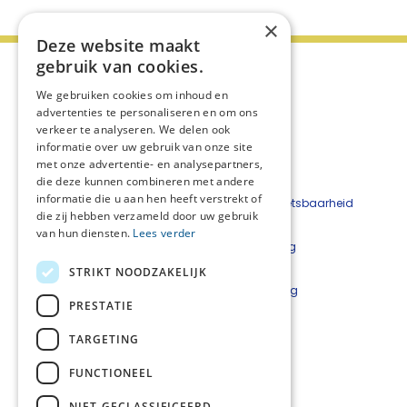
×
Deze website maakt
gebruik van cookies.
We gebruiken cookies om inhoud en
advertenties te personaliseren en om ons
verkeer te analyseren. We delen ook
informatie over uw gebruik van onze site
met onze advertentie- en analysepartners,
die deze kunnen combineren met andere
informatie die u aan hen heeft verstrekt of
Beveiligingskwetsbaarheid
die zij hebben verzameld door uw gebruik
melden
van hun diensten.
Lees verder
Cookieverklaring
Disclaimer
STRIKT NOODZAKELIJK
Privacyverklaring
PRESTATIE
Netwerkcoördinatoren
TARGETING
Lars Luijkx
l.luijkx@careyn.nl
FUNCTIONEEL
Mirjam Velting
NIET-GECLASSIFICEERD