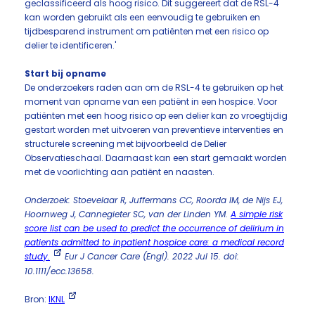
geclassificeerd als hoog risico. Dit suggereert dat de RSL-4
kan worden gebruikt als een eenvoudig te gebruiken en
tijdbesparend instrument om patiënten met een risico op
delier te identificeren.'
Start bij opname
De onderzoekers raden aan om de RSL-4 te gebruiken op het
moment van opname van een patiënt in een hospice. Voor
patiënten met een hoog risico op een delier kan zo vroegtijdig
gestart worden met uitvoeren van preventieve interventies en
structurele screening met bijvoorbeeld de Delier
Observatieschaal. Daarnaast kan een start gemaakt worden
met de voorlichting aan patiënt en naasten.
Onderzoek: Stoevelaar R, Juffermans CC, Roorda IM, de Nijs EJ,
Hoornweg J, Cannegieter SC, van der Linden YM.
A simple risk
score list can be used to predict the occurrence of delirium in
patients admitted to inpatient hospice care: a medical record
study.
Eur J Cancer Care (Engl). 2022 Jul 15. doi:
10.1111/ecc.13658.
Bron:
IKNL