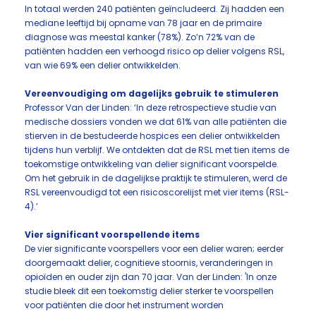
In totaal werden 240 patiënten geïncludeerd. Zij hadden een
mediane leeftijd bij opname van 78 jaar en de primaire
diagnose was meestal kanker (78%). Zo’n 72% van de
patiënten hadden een verhoogd risico op delier volgens RSL,
van wie 69% een delier ontwikkelden.
Vereenvoudiging om dagelijks gebruik te stimuleren
Professor Van der Linden: ‘In deze retrospectieve studie van
medische dossiers vonden we dat 61% van alle patiënten die
stierven in de bestudeerde hospices een delier ontwikkelden
tijdens hun verblijf. We ontdekten dat de RSL met tien items de
toekomstige ontwikkeling van delier significant voorspelde.
Om het gebruik in de dagelijkse praktijk te stimuleren, werd de
RSL vereenvoudigd tot een risicoscorelijst met vier items (RSL-
4).’
Vier significant voorspellende items
De vier significante voorspellers voor een delier waren; eerder
doorgemaakt delier, cognitieve stoornis, veranderingen in
opioïden en ouder zijn dan 70 jaar. Van der Linden: 'In onze
studie bleek dit een toekomstig delier sterker te voorspellen
voor patiënten die door het instrument worden