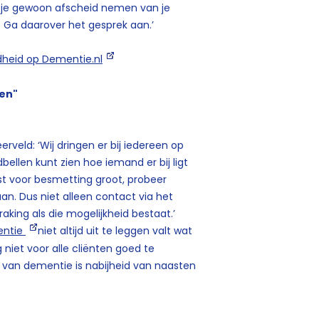
g je gewoon afscheid nemen van je
e. Ga daarover het gesprek aan.’
dheid op Dementie.nl
men"
rveld: ‘Wij dringen er bij iedereen op
bellen kunt zien hoe iemand er bij ligt
ngst voor besmetting groot, probeer
an. Dus niet alleen contact via het
aking als die mogelijkheid bestaat.’
ntie
niet altijd uit te leggen valt wat
g niet voor alle cliënten goed te
m van dementie is nabijheid van naasten