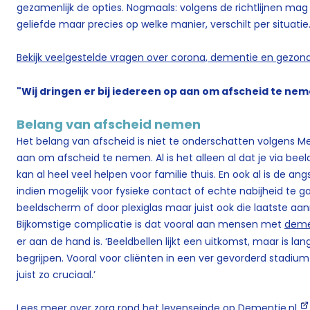
gezamenlijk de opties. Nogmaals: volgens de richtlijnen ma
geliefde maar precies op welke manier, verschilt per situati
Bekijk veelgestelde vragen over corona, dementie en gezon
"Wij dringen er bij iedereen op aan om afscheid te ne
Belang van afscheid nemen
Het belang van afscheid is niet te onderschatten volgens Mee
aan om afscheid te nemen. Al is het alleen al dat je via beeld
kan al heel veel helpen voor familie thuis. En ook al is de a
indien mogelijk voor fysieke contact of echte nabijheid te ga
beeldscherm of door plexiglas maar juist ook die laatste aanr
Bijkomstige complicatie is dat vooral aan mensen met
deme
er aan de hand is. ‘Beeldbellen lijkt een uitkomst, maar is lan
begrijpen. Vooral voor cliënten in een ver gevorderd stadiu
juist zo cruciaal.’
Lees meer over zorg rond het levenseinde op Dementie.nl