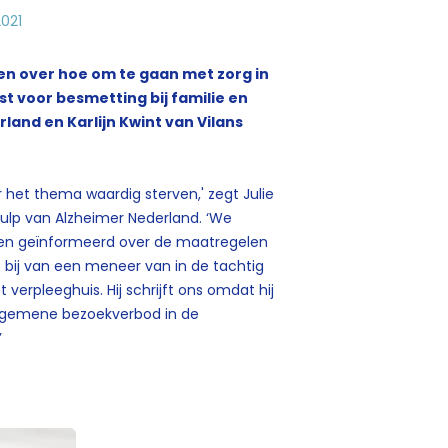
2021
n over hoe om te gaan met zorg in
st voor besmetting bij familie en
and en Karlijn Kwint van Vilans
het thema waardig sterven,' zegt Julie
Hulp van Alzheimer Nederland. ‘We
den geïnformeerd over de maatregelen
 bij van een meneer van in de tachtig
verpleeghuis. Hij schrijft ons omdat hij
 algemene bezoekverbod in de
’