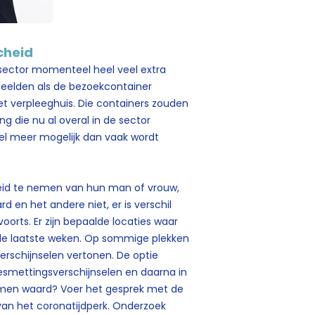
cheid
sector momenteel heel veel extra
beelden als de bezoekcontainer
et verpleeghuis. Die containers zouden
g die nu al overal in de sector
eel meer mogelijk dan vaak wordt
heid te nemen van hun man of vrouw,
ard en het andere niet, er is verschil
orts. Er zijn bepaalde locaties waar
de laatste weken. Op sommige plekken
rschijnselen vertonen. De optie
smettingsverschijnselen en daarna in
nemen waard? Voer het gesprek met de
van het coronatijdperk. Onderzoek